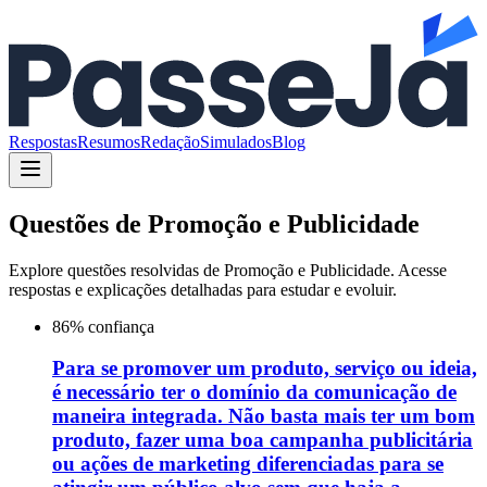
Respostas
Resumos
Redação
Simulados
Blog
Questões de
Promoção e Publicidade
Explore questões resolvidas de
Promoção e Publicidade
. Acesse
respostas e explicações detalhadas para estudar e evoluir.
86
% confiança
Para se promover um produto, serviço ou ideia,
é necessário ter o domínio da comunicação de
maneira integrada. Não basta mais ter um bom
produto, fazer uma boa campanha publicitária
ou ações de marketing diferenciadas para se