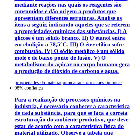
mediante reações nas quais os reagentes são
consumidos e dão origem a produtos que
apresentam diferentes estruturas. Analise os
itens a seguir, indicando aqueles que se referem
a propriedades químicas das substâncias. I) A
glicose é um sólido branco. II) O etanol entra
em ebulição a 78,5°C. III) O éter etílico sofre
combustão. IV) O sódio metálico é um sólido
mole e de baixo ponto de fusão. V) O
metabolismo do açúcar no corpo humano gera
a produção de dióxido de carbono e água.
propriedades-da-materia
quimica
transformacoes-quimicas
98
% confiança
Para a realização de processos químicos na
indústria, é necessário conhecer a característica
de cada substância, para que se faça a correta
estruturação do ambiente produtivo, que deve
estar de acordo com a característica física do
material utilizado. Observe a tabela que