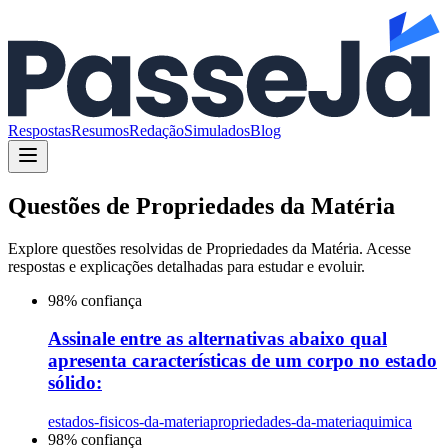
Respostas
Resumos
Redação
Simulados
Blog
Questões de
Propriedades da Matéria
Explore questões resolvidas de
Propriedades da Matéria
. Acesse
respostas e explicações detalhadas para estudar e evoluir.
98
% confiança
Assinale entre as alternativas abaixo qual
apresenta características de um corpo no estado
sólido:
estados-fisicos-da-materia
propriedades-da-materia
quimica
98
% confiança