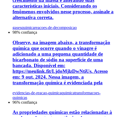
crescimento da massa e alterando suas
características iniciais. Considerando os
fenômenos envolvidos nesse processo, assinale a
alternativa correta.
gases
quimica
reacoes-de-decomposicao
98
% confiança
Observe, na imagem abaixo, a transformação
química que ocorre quando o vinagre é
adicionado a uma pequena quantidade de
bicarbonato de sódio na superfície de uma
bancada. Disponível em:
https://meulink.fit/LjdoMjlzDwNtiUs. Acesso
em: 9 out. 2024. Nessa imagem, a
transformação química é evidenciada pela
evidencias-de-reacao-quimica
quimica
transformacoes-
quimicas
96
% confiança
As propriedades químicas estão relacionadas à