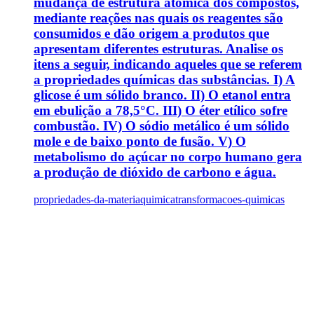
mudança de estrutura atômica dos compostos,
mediante reações nas quais os reagentes são
consumidos e dão origem a produtos que
apresentam diferentes estruturas. Analise os
itens a seguir, indicando aqueles que se referem
a propriedades químicas das substâncias. I) A
glicose é um sólido branco. II) O etanol entra
em ebulição a 78,5°C. III) O éter etílico sofre
combustão. IV) O sódio metálico é um sólido
mole e de baixo ponto de fusão. V) O
metabolismo do açúcar no corpo humano gera
a produção de dióxido de carbono e água.
propriedades-da-materia
quimica
transformacoes-quimicas