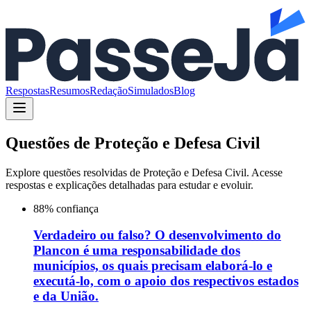
Respostas
Resumos
Redação
Simulados
Blog
Questões de
Proteção e Defesa Civil
Explore questões resolvidas de
Proteção e Defesa Civil
. Acesse
respostas e explicações detalhadas para estudar e evoluir.
88
% confiança
Verdadeiro ou falso? O desenvolvimento do
Plancon é uma responsabilidade dos
municípios, os quais precisam elaborá-lo e
executá-lo, com o apoio dos respectivos estados
e da União.