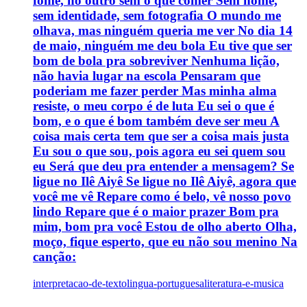
fome, no outro sem o que comer Sem nome,
sem identidade, sem fotografia O mundo me
olhava, mas ninguém queria me ver No dia 14
de maio, ninguém me deu bola Eu tive que ser
bom de bola pra sobreviver Nenhuma lição,
não havia lugar na escola Pensaram que
poderiam me fazer perder Mas minha alma
resiste, o meu corpo é de luta Eu sei o que é
bom, e o que é bom também deve ser meu A
coisa mais certa tem que ser a coisa mais justa
Eu sou o que sou, pois agora eu sei quem sou
eu Será que deu pra entender a mensagem? Se
ligue no Ilê Aiyê Se ligue no Ilê Aiyê, agora que
você me vê Repare como é belo, vê nosso povo
lindo Repare que é o maior prazer Bom pra
mim, bom pra você Estou de olho aberto Olha,
moço, fique esperto, que eu não sou menino Na
canção:
interpretacao-de-texto
lingua-portuguesa
literatura-e-musica