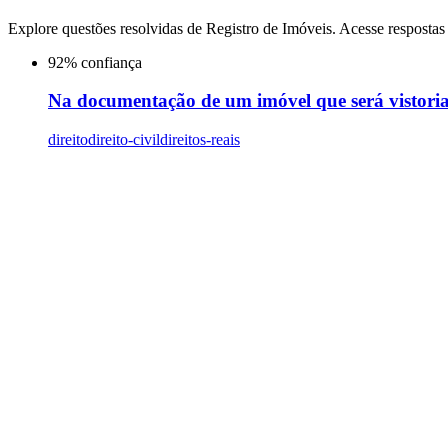
Explore questões resolvidas de
Registro de Imóveis
. Acesse respostas
92
% confiança
Na documentação de um imóvel que será vistoriado
direito
direito-civil
direitos-reais