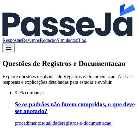
Respostas
Resumos
Redação
Simulados
Blog
Questões de
Registros e Documentacao
Explore questões resolvidas de
Registros e Documentacao
. Acesse
respostas e explicações detalhadas para estudar e evoluir.
92
% confiança
Se os padrões não forem cumpridos, o que deve
ser anotado?
procedimentos
qualidade
registros-e-documentacao