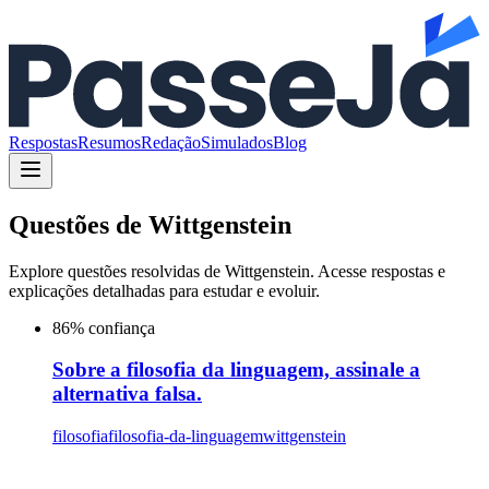
Respostas
Resumos
Redação
Simulados
Blog
Questões de
Wittgenstein
Explore questões resolvidas de
Wittgenstein
. Acesse respostas e
explicações detalhadas para estudar e evoluir.
86
% confiança
Sobre a filosofia da linguagem, assinale a
alternativa falsa.
filosofia
filosofia-da-linguagem
wittgenstein