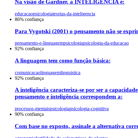
Na visão de Gardner, a INTELIGÊNCIA é:
educacao
psicologia
teorias-da-inteligencia
86
% confiança
Para Vygotski (2001) o pensamento não se exprim
pensamento-e-linguagem
psicologia
psicologia-da-educacao
92
% confiança
A linguagem tem como função básica:
comunicacao
linguagem
linguistica
92
% confiança
A inteligência caracteriza-se por ser a capacida
pensamento e inteligência correspondem a:
processos-mentais
psicologia
psicologia-cognitiva
90
% confiança
Com base no exposto, assinale a alternativa corre