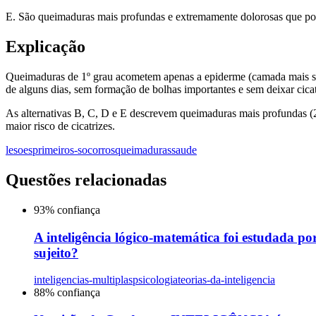
E. São queimaduras mais profundas e extremamente dolorosas que pode
Explicação
Queimaduras de 1º grau acometem apenas a epiderme (camada mais supe
de alguns dias, sem formação de bolhas importantes e sem deixar cicat
As alternativas B, C, D e E descrevem queimaduras mais profundas (2º
maior risco de cicatrizes.
lesoes
primeiros-socorros
queimaduras
saude
Questões relacionadas
93
% confiança
A inteligência lógico-matemática foi estudada po
sujeito?
inteligencias-multiplas
psicologia
teorias-da-inteligencia
88
% confiança