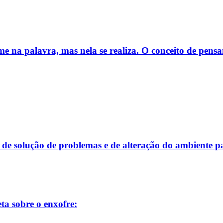
e na palavra, mas nela se realiza. O conceito de pens
de de solução de problemas e de alteração do ambiente 
ta sobre o enxofre: