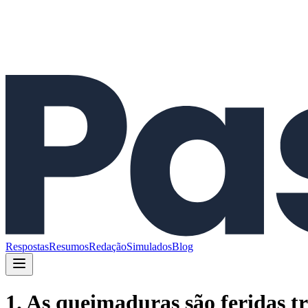
Respostas
Resumos
Redação
Simulados
Blog
1. As queimaduras são feridas t