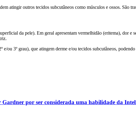
m atingir outros tecidos subcutâneos como músculos e ossos. São trau
rficial da pele). Em geral apresentam vermelhidão (eritema), dor e s
riz.
 e/ou 3º grau), que atingem derme e/ou tecidos subcutâneos, podendo c
r Gardner por ser considerada uma habilidade da Inteli