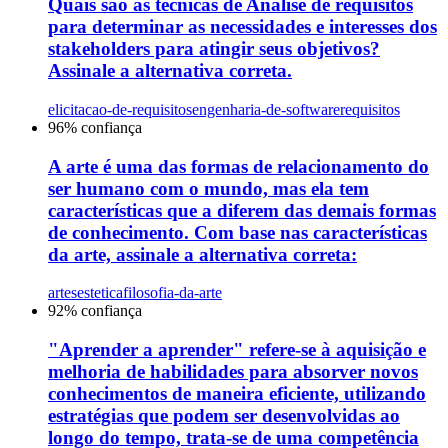
Quais são as técnicas de Análise de requisitos
para determinar as necessidades e interesses dos
stakeholders para atingir seus objetivos?
Assinale a alternativa correta.
elicitacao-de-requisitos
engenharia-de-software
requisitos
96
% confiança
A arte é uma das formas de relacionamento do
ser humano com o mundo, mas ela tem
características que a diferem das demais formas
de conhecimento. Com base nas características
da arte, assinale a alternativa correta:
artes
estetica
filosofia-da-arte
92
% confiança
"Aprender a aprender" refere-se à aquisição e
melhoria de habilidades para absorver novos
conhecimentos de maneira eficiente, utilizando
estratégias que podem ser desenvolvidas ao
longo do tempo, trata-se de uma competência