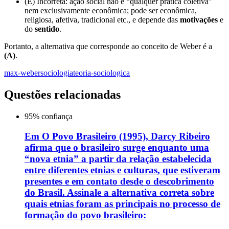
(E) Incorreta: ação social não é “qualquer prática coletiva”
nem exclusivamente econômica; pode ser econômica,
religiosa, afetiva, tradicional etc., e depende das
motivações
e
do
sentido
.
Portanto, a alternativa que corresponde ao conceito de Weber é a
(A)
.
max-weber
sociologia
teoria-sociologica
Questões relacionadas
95
% confiança
Em O Povo Brasileiro (1995), Darcy Ribeiro
afirma que o brasileiro surge enquanto uma
“nova etnia” a partir da relação estabelecida
entre diferentes etnias e culturas, que estiveram
presentes e em contato desde o descobrimento
do Brasil. Assinale a alternativa correta sobre
quais etnias foram as principais no processo de
formação do povo brasileiro: