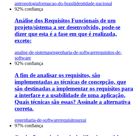
antropologia
formacao-do-brasil
identidade-nacional
92
% confiança
Análise dos Requisitos Funcionais de um
projeto/sistema a ser desenvolvido, pode-se
dizer que esta é a fase em que é realizada,
exceto:
analise-de-sistemas
engenharia-de-software
requisitos-de-
software
92
% confiança
A fim de analisar os requisitos, são
implementadas as técnicas de concepção, que
são destinadas a implementar os requisitos para
a interface e a usabilidade de uma aplicação.
Quais técnicas são essas? Assinale a alternativa
correta.
engenharia-de-software
requisitos
uxui
97
% confiança