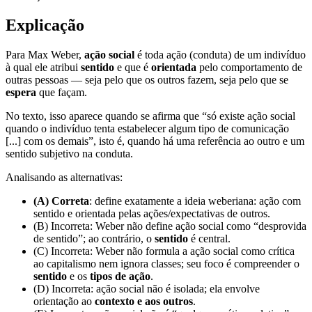
Explicação
Para Max Weber,
ação social
é toda ação (conduta) de um indivíduo
à qual ele atribui
sentido
e que é
orientada
pelo comportamento de
outras pessoas — seja pelo que os outros fazem, seja pelo que se
espera
que façam.
No texto, isso aparece quando se afirma que “só existe ação social
quando o indivíduo tenta estabelecer algum tipo de comunicação
[...] com os demais”, isto é, quando há uma referência ao outro e um
sentido subjetivo na conduta.
Analisando as alternativas:
(A) Correta
: define exatamente a ideia weberiana: ação com
sentido e orientada pelas ações/expectativas de outros.
(B) Incorreta: Weber não define ação social como “desprovida
de sentido”; ao contrário, o
sentido
é central.
(C) Incorreta: Weber não formula a ação social como crítica
ao capitalismo nem ignora classes; seu foco é compreender o
sentido
e os
tipos de ação
.
(D) Incorreta: ação social não é isolada; ela envolve
orientação ao
contexto e aos outros
.