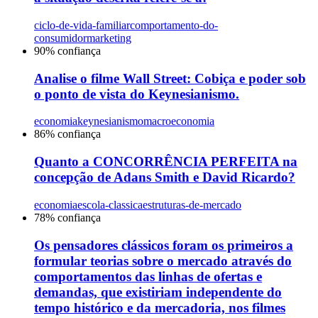
ciclo-de-vida-familiar
comportamento-do-
consumidor
marketing
90
% confiança
Analise o filme Wall Street: Cobiça e poder sob
o ponto de vista do Keynesianismo.
economia
keynesianismo
macroeconomia
86
% confiança
Quanto a CONCORRÊNCIA PERFEITA na
concepção de Adans Smith e David Ricardo?
economia
escola-classica
estruturas-de-mercado
78
% confiança
Os pensadores clássicos foram os primeiros a
formular teorias sobre o mercado através do
comportamentos das linhas de ofertas e
demandas, que existiriam independente do
tempo histórico e da mercadoria, nos filmes