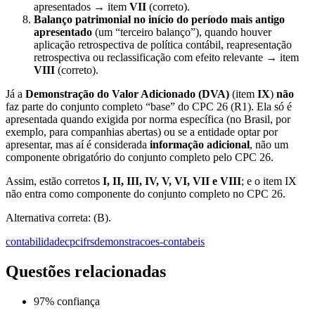
apresentados → item
VII
(correto).
Balanço patrimonial no início do período mais antigo
apresentado
(um “terceiro balanço”), quando houver
aplicação retrospectiva de política contábil, reapresentação
retrospectiva ou reclassificação com efeito relevante → item
VIII
(correto).
Já a
Demonstração do Valor Adicionado (DVA)
(item
IX
)
não
faz parte do conjunto completo “base” do CPC 26 (R1). Ela só é
apresentada quando exigida por norma específica (no Brasil, por
exemplo, para companhias abertas) ou se a entidade optar por
apresentar, mas aí é considerada
informação adicional
, não um
componente obrigatório do conjunto completo pelo CPC 26.
Assim, estão corretos
I, II, III, IV, V, VI, VII e VIII
; e o item IX
não entra como componente do conjunto completo no CPC 26.
Alternativa correta: (B).
contabilidade
cpcifrs
demonstracoes-contabeis
Questões relacionadas
97
% confiança