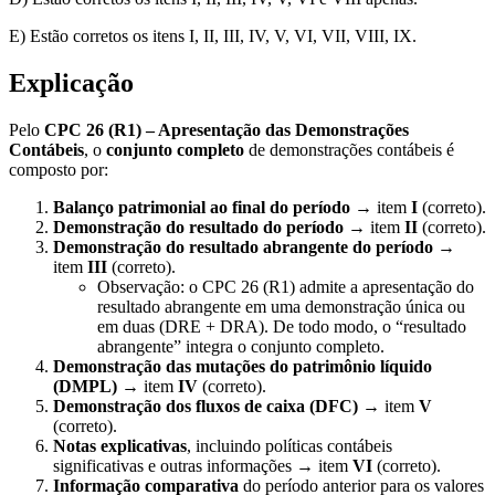
E) Estão corretos os itens I, II, III, IV, V, VI, VII, VIII, IX.
Explicação
Pelo
CPC 26 (R1) – Apresentação das Demonstrações
Contábeis
, o
conjunto completo
de demonstrações contábeis é
composto por:
Balanço patrimonial ao final do período
→ item
I
(correto).
Demonstração do resultado do período
→ item
II
(correto).
Demonstração do resultado abrangente do período
→
item
III
(correto).
Observação: o CPC 26 (R1) admite a apresentação do
resultado abrangente em uma demonstração única ou
em duas (DRE + DRA). De todo modo, o “resultado
abrangente” integra o conjunto completo.
Demonstração das mutações do patrimônio líquido
(DMPL)
→ item
IV
(correto).
Demonstração dos fluxos de caixa (DFC)
→ item
V
(correto).
Notas explicativas
, incluindo políticas contábeis
significativas e outras informações → item
VI
(correto).
Informação comparativa
do período anterior para os valores