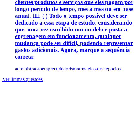
clientes produtos e serviços que eles pagam por
longo período de tempo, mês a mês ou em base
anual. III. ( ) Todo o tempo possível deve ser
dedicado a essa etapa de estudo, considerando
que, uma vez escolhido um modelo e posta a
engrenagem em funcionamento, qualquer
mudança pode ser difícil, podendo representar
gastos adicionais. Agora, marque a sequência
correta:
administracao
empreendedorismo
modelos-de-negocios
Ver últimas questões