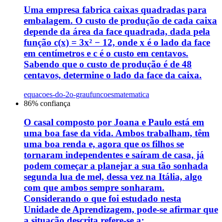
Uma empresa fabrica caixas quadradas para
embalagem. O custo de produção de cada caixa
depende da área da face quadrada, dada pela
função c(x) = 3x² − 12, onde x é o lado da face
em centímetros e c é o custo em centavos.
Sabendo que o custo de produção é de 48
centavos, determine o lado da face da caixa.
equacoes-do-2o-grau
funcoes
matematica
86
% confiança
O casal composto por Joana e Paulo está em
uma boa fase da vida. Ambos trabalham, têm
uma boa renda e, agora que os filhos se
tornaram independentes e saíram de casa, já
podem começar a planejar a sua tão sonhada
segunda lua de mel, dessa vez na Itália, algo
com que ambos sempre sonharam.
Considerando o que foi estudado nesta
Unidade de Aprendizagem, pode-se afirmar que
a situação descrita refere-se a: