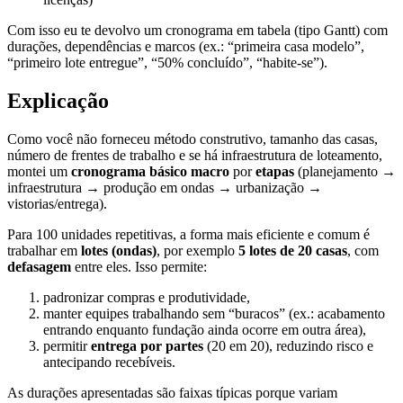
Com isso eu te devolvo um cronograma em tabela (tipo Gantt) com
durações, dependências e marcos (ex.: “primeira casa modelo”,
“primeiro lote entregue”, “50% concluído”, “habite-se”).
Explicação
Como você não forneceu método construtivo, tamanho das casas,
número de frentes de trabalho e se há infraestrutura de loteamento,
montei um
cronograma básico macro
por
etapas
(planejamento →
infraestrutura → produção em ondas → urbanização →
vistorias/entrega).
Para 100 unidades repetitivas, a forma mais eficiente e comum é
trabalhar em
lotes (ondas)
, por exemplo
5 lotes de 20 casas
, com
defasagem
entre eles. Isso permite:
padronizar compras e produtividade,
manter equipes trabalhando sem “buracos” (ex.: acabamento
entrando enquanto fundação ainda ocorre em outra área),
permitir
entrega por partes
(20 em 20), reduzindo risco e
antecipando recebíveis.
As durações apresentadas são faixas típicas porque variam