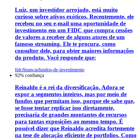
Luiz, um investidor arrojado, está muito
curioso sobre ativos exóticos. Recentemente, ele
recebeu no seu e-mail uma oportunidade de
investimento em um FIDC que compra cessões
de valores a receber de alguns atores de um
famoso streaming. Ele te procura, como
consultor dele, para obter maiores informações
do produto. Você responde que:
fidc
financas
fundos-de-investimento
92
% confiança
Reinaldo é o rei da diversificação. Adora se
expor a segmentos inteiros, mas por meio de
fundos que permitam isso, porque ele sabe que,
se fosse tentar replicar isso diretamente,
precisaria de grandes montantes de recursos
para tantas exposições ao mesmo tempo. É
possível dizer que Reinaldo acredita fortemente
na tese de alocação eficiente de portfolios. Como