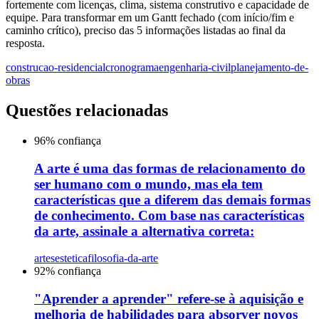
fortemente com licenças, clima, sistema construtivo e capacidade de
equipe. Para transformar em um Gantt fechado (com início/fim e
caminho crítico), preciso das 5 informações listadas ao final da
resposta.
construcao-residencial
cronograma
engenharia-civil
planejamento-de-
obras
Questões relacionadas
96
% confiança
A arte é uma das formas de relacionamento do
ser humano com o mundo, mas ela tem
características que a diferem das demais formas
de conhecimento. Com base nas características
da arte, assinale a alternativa correta:
artes
estetica
filosofia-da-arte
92
% confiança
"Aprender a aprender" refere-se à aquisição e
melhoria de habilidades para absorver novos