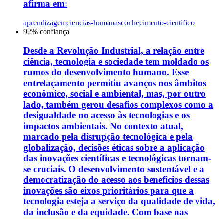
afirma em:
aprendizagem
ciencias-humanas
conhecimento-cientifico
92
% confiança
Desde a Revolução Industrial, a relação entre
ciência, tecnologia e sociedade tem moldado os
rumos do desenvolvimento humano. Esse
entrelaçamento permitiu avanços nos âmbitos
econômico, social e ambiental, mas, por outro
lado, também gerou desafios complexos como a
desigualdade no acesso às tecnologias e os
impactos ambientais. No contexto atual,
marcado pela disrupção tecnológica e pela
globalização, decisões éticas sobre a aplicação
das inovações científicas e tecnológicas tornam-
se cruciais. O desenvolvimento sustentável e a
democratização do acesso aos benefícios dessas
inovações são eixos prioritários para que a
tecnologia esteja a serviço da qualidade de vida,
da inclusão e da equidade. Com base nas