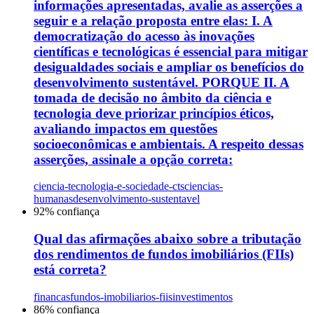
informações apresentadas, avalie as asserções a
seguir e a relação proposta entre elas: I. A
democratização do acesso às inovações
científicas e tecnológicas é essencial para mitigar
desigualdades sociais e ampliar os benefícios do
desenvolvimento sustentável. PORQUE II. A
tomada de decisão no âmbito da ciência e
tecnologia deve priorizar princípios éticos,
avaliando impactos em questões
socioeconômicas e ambientais. A respeito dessas
asserções, assinale a opção correta:
ciencia-tecnologia-e-sociedade-cts
ciencias-
humanas
desenvolvimento-sustentavel
92
% confiança
Qual das afirmações abaixo sobre a tributação
dos rendimentos de fundos imobiliários (FIIs)
está correta?
financas
fundos-imobiliarios-fiis
investimentos
86
% confiança