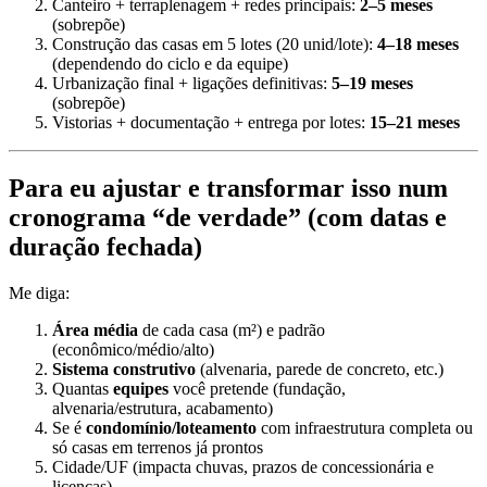
Canteiro + terraplenagem + redes principais:
2–5 meses
(sobrepõe)
Construção das casas em 5 lotes (20 unid/lote):
4–18 meses
(dependendo do ciclo e da equipe)
Urbanização final + ligações definitivas:
5–19 meses
(sobrepõe)
Vistorias + documentação + entrega por lotes:
15–21 meses
Para eu ajustar e transformar isso num
cronograma “de verdade” (com datas e
duração fechada)
Me diga:
Área média
de cada casa (m²) e padrão
(econômico/médio/alto)
Sistema construtivo
(alvenaria, parede de concreto, etc.)
Quantas
equipes
você pretende (fundação,
alvenaria/estrutura, acabamento)
Se é
condomínio/loteamento
com infraestrutura completa ou
só casas em terrenos já prontos
Cidade/UF (impacta chuvas, prazos de concessionária e
licenças)