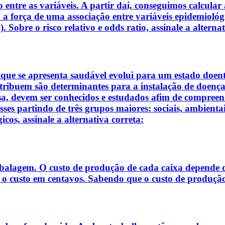
o entre as variáveis. A partir daí, conseguimos calcula
 força de uma associação entre variáveis epidemiológica
e o risco relativo e odds ratio, assinale a alternati
e se apresenta saudável evolui para um estado doente.
tribuem são determinantes para a instalação de doença. 
isa, devem ser conhecidos e estudados afim de compree
ses partindo de três grupos maiores: sociais, ambientais
cos, assinale a alternativa correta:
alagem. O custo de produção de cada caixa depende da
 é o custo em centavos. Sabendo que o custo de produção