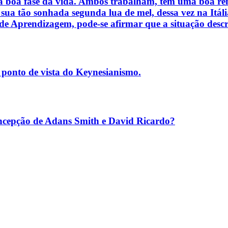
 boa fase da vida. Ambos trabalham, têm uma boa rend
 sua tão sonhada segunda lua de mel, dessa vez na It
e Aprendizagem, pode-se afirmar que a situação descrit
o ponto de vista do Keynesianismo.
ção de Adans Smith e David Ricardo?