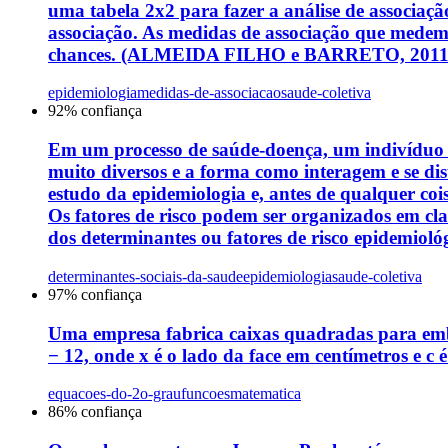
uma tabela 2x2 para fazer a análise de associaçã
associação. As medidas de associação que medem a
chances. (ALMEIDA FILHO e BARRETO, 2011). Sobr
epidemiologia
medidas-de-associacao
saude-coletiva
92
% confiança
Em um processo de saúde-doença, um indivíduo qu
muito diversos e a forma como interagem e se dis
estudo da epidemiologia e, antes de qualquer co
Os fatores de risco podem ser organizados em clas
dos determinantes ou fatores de risco epidemiológi
determinantes-sociais-da-saude
epidemiologia
saude-coletiva
97
% confiança
Uma empresa fabrica caixas quadradas para emb
− 12, onde x é o lado da face em centímetros e c
equacoes-do-2o-grau
funcoes
matematica
86
% confiança