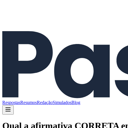
Respostas
Resumos
Redação
Simulados
Blog
Qual a afirmativa CORRETA em 