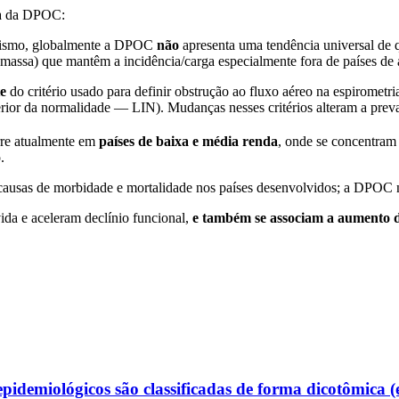
gia da DPOC:
agismo, globalmente a DPOC
não
apresenta uma tendência universal de q
iomassa) que mantêm a incidência/carga especialmente fora de países de 
e
do critério usado para definir obstrução ao fluxo aéreo na espirometr
ferior da normalidade — LIN). Mudanças nesses critérios alteram a prev
rre atualmente em
países de baixa e média renda
, onde se concentram 
.
 causas de morbidade e mortalidade nos países desenvolvidos; a DPOC 
da e aceleram declínio funcional,
e também se associam a aumento 
epidemiológicos são classificadas de forma dicotômica (