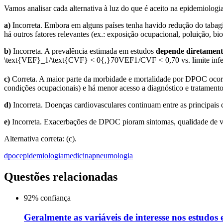
Vamos analisar cada alternativa à luz do que é aceito na epidemiolo
a)
Incorreta. Embora em alguns países tenha havido redução do tab
há outros fatores relevantes (ex.: exposição ocupacional, poluição, b
b)
Incorreta. A prevalência estimada em estudos
depende diretament
\text{VEF}_1/\text{CVF} < 0{,}70
VEF
1
/
CVF
<
0
,
70
vs. limite in
c)
Correta. A maior parte da morbidade e mortalidade por DPOC oco
condições ocupacionais) e há menor acesso a diagnóstico e tratamento
d)
Incorreta. Doenças cardiovasculares continuam entre as principais
e)
Incorreta. Exacerbações de DPOC pioram sintomas, qualidade de vi
Alternativa correta: (c).
dpoc
epidemiologia
medicina
pneumologia
Questões relacionadas
92
% confiança
Geralmente as variáveis de interesse nos estudos 