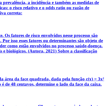
r a prevalência, a incidência e também as medidas de
s: o risco relativo e o odds ratio ou razão de
va correta:
 Os fatores de risco envolvidos nesse processo são
Por isso esses fatores ou determinantes são objeto de
nder como estão envolvidos no processo saúde-doença.
 e biológicos. (Autora, 2021) Sobre a classificação
 área da face quadrada, dada pela função c(x) = 3x²
 é de 48 centavos, determine o lado da face da caixa.