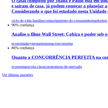
O casal composto por Joana e Paulo está em uma
e saíram de casa, já podem começar a planejar a
Considerando o que foi estudado nesta Unidade d
ciclo-de-vida-familiar
comportamento-do-consumidor
marketing
90
% confiança
Analise o filme Wall Street: Cobiça e poder sob 
economia
keynesianismo
macroeconomia
86
% confiança
Quanto a CONCORRÊNCIA PERFEITA na concep
economia
escola-classica
estruturas-de-mercado
Ver últimas questões