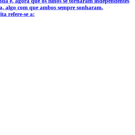
a e, agora que os filhos se tornaram independentes
ália, algo com que ambos sempre sonharam.
a refere-se a: