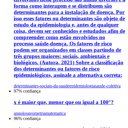
forma como interagem e se distribuem são
determinantes para a instalação de doença. Por
isso esses fatores ou determinantes são objeto de
estudo da epidemiologia e, antes de qualquer
coisa, devem ser conhecidos e estudados afim de
compreender como estão envolvidos no
processo saúde-doença. Os fatores de risco
podem ser organizados em classes partindo de
três grupos maiores: sociais, ambientais e
biológicos. (Autora, 2021) Sobre a classificação
dos determinantes ou fatores de risco
epidemiológicos, assinale a alternativa correta:
determinantes-sociais-da-saude
epidemiologia
saude-coletiva
97
% confiança
x é maior que, menor que ou igual a 100°?
angulos
geometria
matematica
96
% confiança