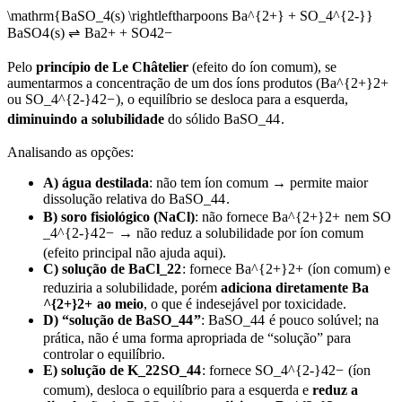
\mathrm{BaSO_4(s) \rightleftharpoons Ba^{2+} + SO_4^{2-}}
BaS
O
4
(
s
)
⇌
B
a
2
+
+
S
O
4
2
−
Pelo
princípio de Le Châtelier
(efeito do íon comum), se
aumentarmos a concentração de um dos íons produtos (Ba
^{2+}
2
+
ou SO
_4^{2-}
4
2
−
), o equilíbrio se desloca para a esquerda,
diminuindo a solubilidade
do sólido BaSO
_4
4
.
Analisando as opções:
A) água destilada
: não tem íon comum → permite maior
dissolução relativa do BaSO
_4
4
.
B) soro fisiológico (NaCl)
: não fornece Ba
^{2+}
2
+
nem SO
_4^{2-}
4
2
−
→ não reduz a solubilidade por íon comum
(efeito principal não ajuda aqui).
C) solução de BaCl
_2
2
: fornece Ba
^{2+}
2
+
(íon comum) e
reduziria a solubilidade, porém
adiciona diretamente Ba
^{2+}
2
+
ao meio
, o que é indesejável por toxicidade.
D) “solução de BaSO
_4
4
”
: BaSO
_4
4
é pouco solúvel; na
prática, não é uma forma apropriada de “solução” para
controlar o equilíbrio.
E) solução de K
_2
2
SO
_4
4
: fornece SO
_4^{2-}
4
2
−
(íon
comum), desloca o equilíbrio para a esquerda e
reduz a