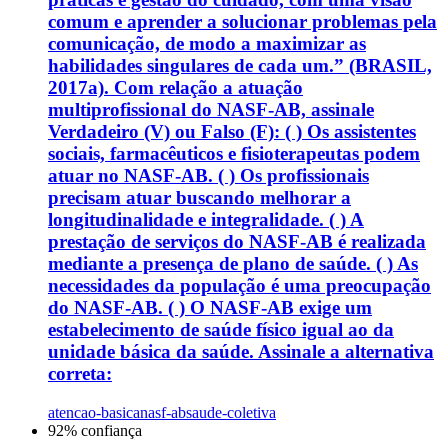
comum e aprender a solucionar problemas pela
comunicação, de modo a maximizar as
habilidades singulares de cada um.” (BRASIL,
2017a). Com relação a atuação
multiprofissional do NASF-AB, assinale
Verdadeiro (V) ou Falso (F): ( ) Os assistentes
sociais, farmacêuticos e fisioterapeutas podem
atuar no NASF-AB. ( ) Os profissionais
precisam atuar buscando melhorar a
longitudinalidade e integralidade. ( ) A
prestação de serviços do NASF-AB é realizada
mediante a presença de plano de saúde. ( ) As
necessidades da população é uma preocupação
do NASF-AB. ( ) O NASF-AB exige um
estabelecimento de saúde físico igual ao da
unidade básica da saúde. Assinale a alternativa
correta:
atencao-basica
nasf-ab
saude-coletiva
92
% confiança