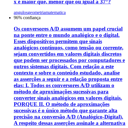
x é maior que, menor que ou igual a 37°?
angulos
geometria
matematica
96
% confiança
Os conversores A/D assumem um papel crucial
na ponte entre o mundo analógico e o digital.
Esses dispositivos permitem que sinais
analógicos contínuos, como tensão ou corrente,
sejam convertidos em valores digitais discretos
que podem ser processados por computadores e
outros sistemas digitais. Com relação a este
contexto e sobre o conteúdo estudado, analise
as asserções a seguir e a relação proposta entre
elas: I. Todos os conversores A/D utilizam o
método de aproximações sucessivas para
converter sinais analógicos em valores digitais.
PORQUE II. O método de aproximações
sucessivas é o único método que garante alta
precisão na conversão A/D (Analógico-Digital).
A respeito dessas asserções assinale a alternativa