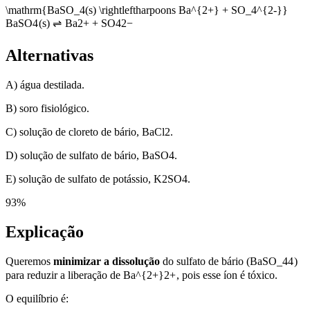
\mathrm{BaSO_4(s) \rightleftharpoons Ba^{2+} + SO_4^{2-}}
BaS
O
4
(
s
)
⇌
B
a
2
+
+
S
O
4
2
−
Alternativas
A) água destilada.
B) soro fisiológico.
C) solução de cloreto de bário, BaCl2.
D) solução de sulfato de bário, BaSO4.
E) solução de sulfato de potássio, K2SO4.
93
%
Explicação
Queremos
minimizar a dissolução
do sulfato de bário (BaSO
_4
4
)
para reduzir a liberação de Ba
^{2+}
2
+
, pois esse íon é tóxico.
O equilíbrio é: