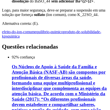
dissolução
do BaSO
_4
4
sem adicionar Ba
^{2+}
2
+
.
Logo, para maior segurança, deve-se preparar a suspensão em uma
solução que forneça
sulfato
(íon comum), como K
_2
2
SO
_4
4
.
Alternativa correta: (E).
efeito-do-ion-comum
equilibrio-quimico
produto-de-solubilidade-
kps
quimica
Questões relacionadas
92
% confiança
Os Núcleos de Apoio à Saúde da Família e
Atenção Básica (NASF-AB) são compostos por
profissionais de diversas áreas da saúde,
formando uma equipe multiprofissional e
interdisciplinar que complementa as equipes da
atenção básica. De acordo com o Ministério da
Saúde (2017): “Os diferentes profissionais
devem estabelecer e compartilhar saberes,
práticas e gestão do cuidado, com uma visão