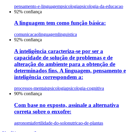
pensamento-e-linguagem
psicologia
psicologia-da-educacao
92
% confiança
A linguagem tem como função básica:
comunicacao
linguagem
linguistica
92
% confiança
A inteligência caracteriza-se por ser a
capacidade de solução de problemas e de
alteração do ambiente para a obtenção de
determinados fins. A linguagem, pensamento e
inteligência correspondem a:
processos-mentais
psicologia
psicologia-cognitiva
90
% confiança
Com base no exposto, assinale a alternativa
correta sobre o enxofre:
agronomia
fertilidade-do-solo
nutricao-de-plantas