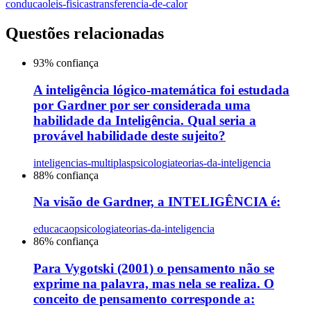
conducao
leis-fisicas
transferencia-de-calor
Questões relacionadas
93
% confiança
A inteligência lógico-matemática foi estudada
por Gardner por ser considerada uma
habilidade da Inteligência. Qual seria a
provável habilidade deste sujeito?
inteligencias-multiplas
psicologia
teorias-da-inteligencia
88
% confiança
Na visão de Gardner, a INTELIGÊNCIA é:
educacao
psicologia
teorias-da-inteligencia
86
% confiança
Para Vygotski (2001) o pensamento não se
exprime na palavra, mas nela se realiza. O
conceito de pensamento corresponde a: