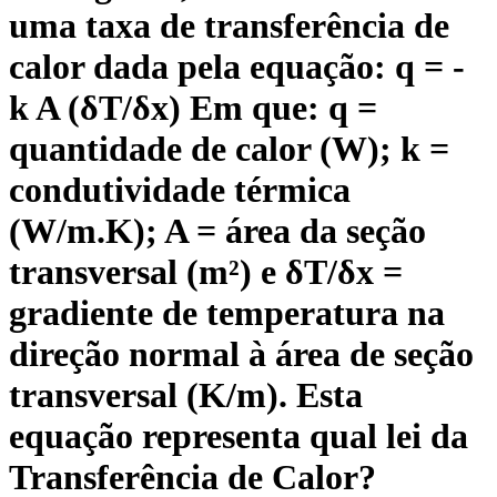
uma taxa de transferência de
calor dada pela equação: q = -
k A (δT/δx) Em que: q =
quantidade de calor (W); k =
condutividade térmica
(W/m.K); A = área da seção
transversal (m²) e δT/δx =
gradiente de temperatura na
direção normal à área de seção
transversal (K/m). Esta
equação representa qual lei da
Transferência de Calor?