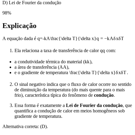
D) Lei de Fourier da condução
98
%
Explicação
A equação dada é
q=-kA\frac{\delta T}{\delta x}
q
=
−
k
A
δ
x
δ
T
Ela relaciona a taxa de transferência de calor
q
q
com:
a condutividade térmica do material (
k
k
),
a área de transferência (
A
A
),
e o gradiente de temperatura
\frac{\delta T}{\delta x}
δ
x
δ
T
.
O sinal negativo indica que o fluxo de calor ocorre no sentido
de diminuição da temperatura (do mais quente para o mais
frio), característica típica do fenômeno de
condução
.
Essa forma é exatamente a
Lei de Fourier da condução
, que
quantifica a condução de calor em meios homogêneos sob
gradiente de temperatura.
Alternativa correta: (D).