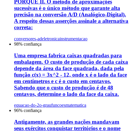
PORQUE II. O método de aproximações
sucessivas é o único método que garante alta
precisão na conversão A/D (Analógico-Digital).
A respeito dessas asserções assinale a alternativa
correta:
conversores-ad
eletronica
instrumentacao
98
% confiança
Uma empresa fabrica caixas quadradas para
embalagem. O custo de produção de cada caixa
depende da área da face quadrada, dada pela
função c(x) = 3x^2 - 12, onde x é o lado da face
em centímetros e c é o custo em centavos.
Sabendo que o custo de produção é de 48
centavos, determine o lado da face da caixa.
equacao-do-2o-grau
funcoes
matematica
96
% confiança
Antigamente, as grandes nações mandavam
seus exércitos conquistar territórios e o nome