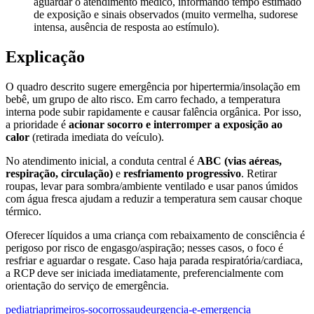
aguardar o atendimento médico, informando tempo estimado
de exposição e sinais observados (muito vermelha, sudorese
intensa, ausência de resposta ao estímulo).
Explicação
O quadro descrito sugere emergência por hipertermia/insolação em
bebê, um grupo de alto risco. Em carro fechado, a temperatura
interna pode subir rapidamente e causar falência orgânica. Por isso,
a prioridade é
acionar socorro e interromper a exposição ao
calor
(retirada imediata do veículo).
No atendimento inicial, a conduta central é
ABC (vias aéreas,
respiração, circulação)
e
resfriamento progressivo
. Retirar
roupas, levar para sombra/ambiente ventilado e usar panos úmidos
com água fresca ajudam a reduzir a temperatura sem causar choque
térmico.
Oferecer líquidos a uma criança com rebaixamento de consciência é
perigoso por risco de engasgo/aspiração; nesses casos, o foco é
resfriar e aguardar o resgate. Caso haja parada respiratória/cardiaca,
a RCP deve ser iniciada imediatamente, preferencialmente com
orientação do serviço de emergência.
pediatria
primeiros-socorros
saude
urgencia-e-emergencia