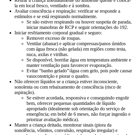
Retirar a criança imediatamente do ambiente quente e colocá-
la em local fresco, ventilado e à sombra.
Avaliar consciência e respiração: verificar se responde a
estímulos e se está respirando normalmente.
Se não estiver respirando ou houver suspeita de parada,
iniciar manobras de RCP e seguir orientações do 192.
Iniciar resfriamento corporal gradual e seguro:
Remover excesso de roupas.
Ventilar (abanar) e aplicar compressas/panos úmidos
com água fresca (não gelada) em regiões como testa,
nuca, axilas e virilhas.
Se disponível, borrifar água em temperatura ambiente e
manter ventilação para favorecer evaporação.
Evitar “banho gelado”/água com gelo, pois pode causar
vasoconstrição e piorar o quadro.
Não oferecer líquidos se a criança estiver inconsciente,
sonolenta ou com rebaixamento de consciência (risco de
aspiração).
Se estiver acordada, responsiva e conseguindo engolir
bem, oferecer pequenas quantidades de líquido
apropriado (idealmente sob orientação do serviço de
emergência; em bebê de 6 meses, não forçar ingestão e
priorizar avaliação médica).
Manter a criança deitada, monitorar sinais (piora da
sonolência, vômitos, convulsão, respiração irregular) e