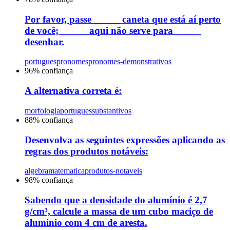
Por favor, passe _____ caneta que está aí perto
de você; _____ aqui não serve para _____
desenhar.
portugues
pronomes
pronomes-demonstrativos
96
% confiança
A alternativa correta é:
morfologia
portugues
substantivos
88
% confiança
Desenvolva as seguintes expressões aplicando as
regras dos produtos notáveis:
algebra
matematica
produtos-notaveis
98
% confiança
Sabendo que a densidade do alumínio é 2,7
g/cm³, calcule a massa de um cubo maciço de
alumínio com 4 cm de aresta.