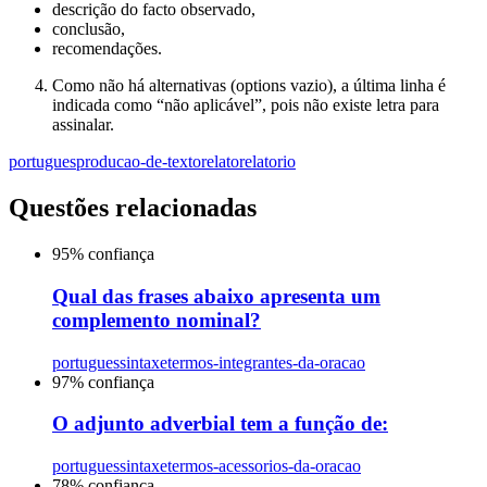
descrição do facto observado,
conclusão,
recomendações.
Como não há alternativas (options vazio), a última linha é
indicada como “não aplicável”, pois não existe letra para
assinalar.
portugues
producao-de-texto
relato
relatorio
Questões relacionadas
95
% confiança
Qual das frases abaixo apresenta um
complemento nominal?
portugues
sintaxe
termos-integrantes-da-oracao
97
% confiança
O adjunto adverbial tem a função de:
portugues
sintaxe
termos-acessorios-da-oracao
78
% confiança