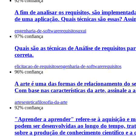
92
% confiança
A fim de analisar os requisitos, são implementada
de uma aplicação. Quais técnicas são essas? Assin
engenharia-de-software
requisitos
uxui
97
% confiança
Quais são as técnicas de Análise de requisitos par
correta.
elicitacao-de-requisitos
engenharia-de-software
requisitos
96
% confiança
A arte é uma das formas de relacionamento do s
Com base nas características da arte, assinale a a
artes
estetica
filosofia-da-arte
92
% confiança
"Aprender a aprender" refere-se à aquisição e me
podem ser desenvolvidas ao longo do tempo, tra
sobre a produção de conhecimento científico e a