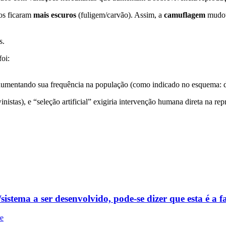
cos ficaram
mais escuros
(fuligem/carvão). Assim, a
camuflagem
mudo
s.
oi:
aumentando sua frequência na população (como indicado no esquema:
nistas), e “seleção artificial” exigiria intervenção humana direta na re
istema a ser desenvolvido, pode-se dizer que esta é a fa
re