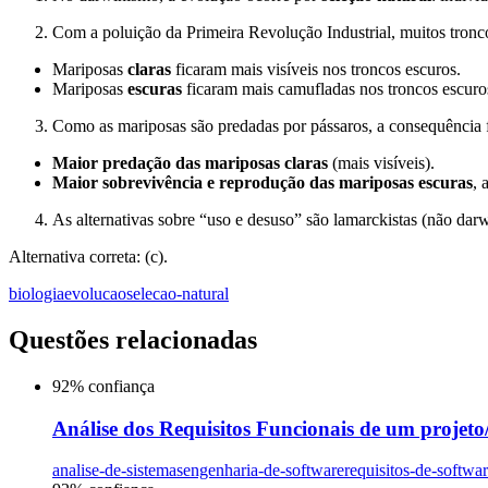
Com a poluição da Primeira Revolução Industrial, muitos tron
Mariposas
claras
ficaram mais visíveis nos troncos escuros.
Mariposas
escuras
ficaram mais camufladas nos troncos escuro
Como as mariposas são predadas por pássaros, a consequência f
Maior predação das mariposas claras
(mais visíveis).
Maior sobrevivência e reprodução das mariposas escuras
, 
As alternativas sobre “uso e desuso” são lamarckistas (não darwi
Alternativa correta: (c).
biologia
evolucao
selecao-natural
Questões relacionadas
92
% confiança
Análise dos Requisitos Funcionais de um projeto/s
analise-de-sistemas
engenharia-de-software
requisitos-de-softwa