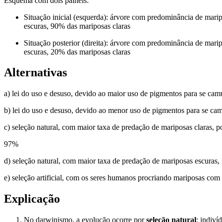
Esquema com dois painéis:
Situação inicial (esquerda): árvore com predominância de marip
escuras, 90% das mariposas claras
Situação posterior (direita): árvore com predominância de mar
escuras, 20% das mariposas claras
Alternativas
a) lei do uso e desuso, devido ao maior uso de pigmentos para se cam
b) lei do uso e desuso, devido ao menor uso de pigmentos para se cam
c) seleção natural, com maior taxa de predação de mariposas claras, p
97
%
d) seleção natural, com maior taxa de predação de mariposas escuras,
e) seleção artificial, com os seres humanos procriando mariposas com
Explicação
No darwinismo, a evolução ocorre por
seleção natural
: indiv