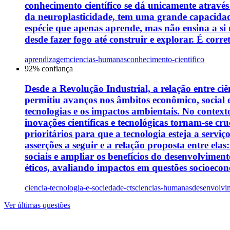
conhecimento científico se dá unicamente através
da neuroplasticidade, tem uma grande capacidade
espécie que apenas aprende, mas não ensina a si
desde fazer fogo até construir e explorar. É corre
aprendizagem
ciencias-humanas
conhecimento-cientifico
92
% confiança
Desde a Revolução Industrial, a relação entre c
permitiu avanços nos âmbitos econômico, social 
tecnologias e os impactos ambientais. No contexto
inovações científicas e tecnológicas tornam-se cr
prioritários para que a tecnologia esteja a serv
asserções a seguir e a relação proposta entre elas
sociais e ampliar os benefícios do desenvolvimen
éticos, avaliando impactos em questões socioeconô
ciencia-tecnologia-e-sociedade-cts
ciencias-humanas
desenvolvim
Ver últimas questões