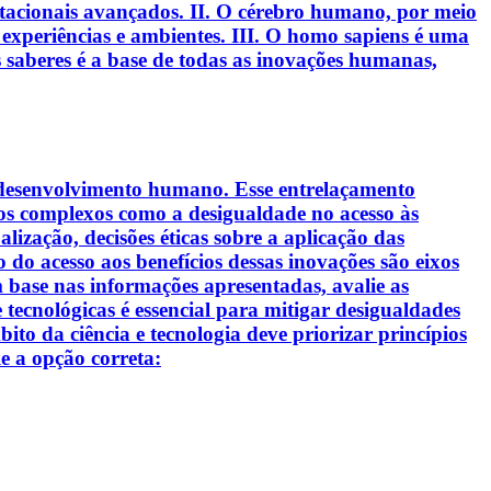
putacionais avançados. II. O cérebro humano, por meio
experiências e ambientes. III. O homo sapiens é uma
 saberes é a base de todas as inovações humanas,
o desenvolvimento humano. Esse entrelaçamento
ios complexos como a desigualdade no acesso às
lização, decisões éticas sobre a aplicação das
 do acesso aos benefícios dessas inovações são eixos
m base nas informações apresentadas, avalie as
e tecnológicas é essencial para mitigar desigualdades
to da ciência e tecnologia deve priorizar princípios
le a opção correta: