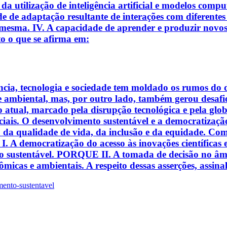
 da utilização de inteligência artificial e modelos com
 de adaptação resultante de interações com diferentes 
 mesma. IV. A capacidade de aprender e produzir novos
to o que se afirma em:
iência, tecnologia e sociedade tem moldado os rumos d
e ambiental, mas, por outro lado, também gerou desaf
 atual, marcado pela disrupção tecnológica e pela globa
uciais. O desenvolvimento sustentável e a democratização
iço da qualidade de vida, da inclusão e da equidade. Co
: I. A democratização do acesso às inovações científicas 
to sustentável. PORQUE II. A tomada de decisão no âmbi
micas e ambientais. A respeito dessas asserções, assina
ento-sustentavel