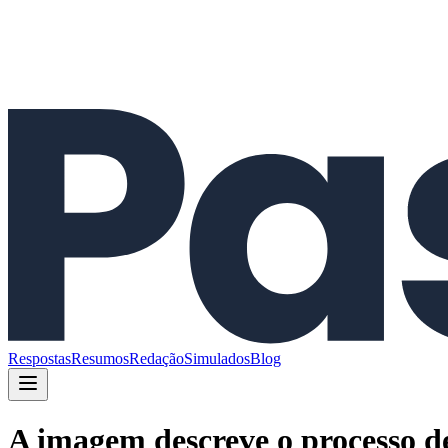
Respostas
Resumos
Redação
Simulados
Blog
A imagem descreve o processo 