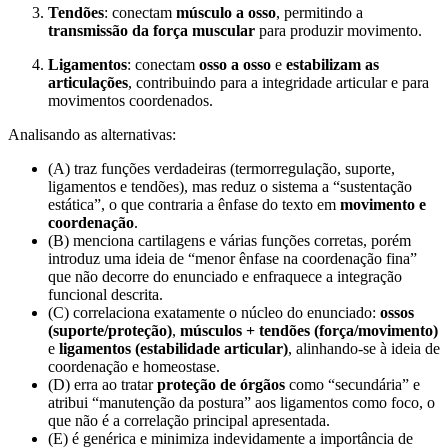
Tendões
: conectam
músculo a osso
, permitindo a
transmissão da força muscular
para produzir movimento.
Ligamentos
: conectam
osso a osso
e
estabilizam as
articulações
, contribuindo para a integridade articular e para
movimentos coordenados.
Analisando as alternativas:
(A) traz funções verdadeiras (termorregulação, suporte,
ligamentos e tendões), mas reduz o sistema a “sustentação
estática”, o que contraria a ênfase do texto em
movimento e
coordenação
.
(B) menciona cartilagens e várias funções corretas, porém
introduz uma ideia de “menor ênfase na coordenação fina”
que não decorre do enunciado e enfraquece a integração
funcional descrita.
(C) correlaciona exatamente o núcleo do enunciado:
ossos
(suporte/proteção)
,
músculos + tendões (força/movimento)
e
ligamentos (estabilidade articular)
, alinhando-se à ideia de
coordenação e homeostase.
(D) erra ao tratar
proteção de órgãos
como “secundária” e
atribui “manutenção da postura” aos ligamentos como foco, o
que não é a correlação principal apresentada.
(E) é genérica e minimiza indevidamente a importância de