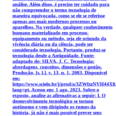
análise. Além disso, é preciso ter cuidado para
não compreender o termo tecnologia de
maneira equivocada, como se ele se referisse
apenas aos mais modernos processos ou
aparelhos. Na verdade, qualquer conhecimento
humano materializado em processo,
equipamento ou método, seja ele oriundo da
vivência diária ou da ciência, pode ser
considerado tecnologia. Portanto, produz-se
tecnologia desde a Antiguidade. Fonte:
adaptado de: SILVA, J. C. Tecnologia:
abordagens, conceitos, dimensões e gestão.
Produção, [s. l.], v. 13, n. 1, 2003. Disponível
em:
https://www.scielo.br/j/prod/a/3ZWfzzNVH44
lang=pt. Acesso em: 1 ago. 2023. Sobre o
exposto, analise as afirmativas a seguir: I. O
desenvolvimento tecnológico se tornou
autônomo e vem dirigindo os rumos da
história, já não é mais possível prever seus