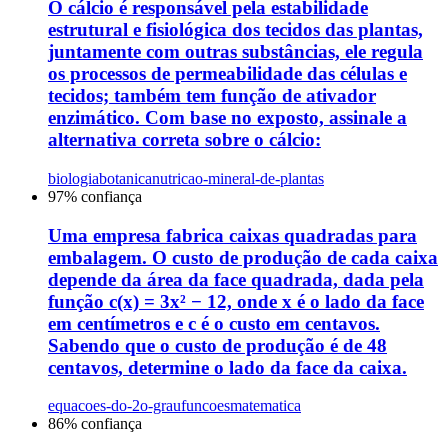
O cálcio é responsável pela estabilidade
estrutural e fisiológica dos tecidos das plantas,
juntamente com outras substâncias, ele regula
os processos de permeabilidade das células e
tecidos; também tem função de ativador
enzimático. Com base no exposto, assinale a
alternativa correta sobre o cálcio:
biologia
botanica
nutricao-mineral-de-plantas
97
% confiança
Uma empresa fabrica caixas quadradas para
embalagem. O custo de produção de cada caixa
depende da área da face quadrada, dada pela
função c(x) = 3x² − 12, onde x é o lado da face
em centímetros e c é o custo em centavos.
Sabendo que o custo de produção é de 48
centavos, determine o lado da face da caixa.
equacoes-do-2o-grau
funcoes
matematica
86
% confiança