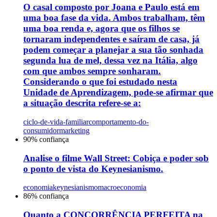
O casal composto por Joana e Paulo está em
uma boa fase da vida. Ambos trabalham, têm
uma boa renda e, agora que os filhos se
tornaram independentes e saíram de casa, já
podem começar a planejar a sua tão sonhada
segunda lua de mel, dessa vez na Itália, algo
com que ambos sempre sonharam.
Considerando o que foi estudado nesta
Unidade de Aprendizagem, pode-se afirmar que
a situação descrita refere-se a:
ciclo-de-vida-familiar
comportamento-do-
consumidor
marketing
90
% confiança
Analise o filme Wall Street: Cobiça e poder sob
o ponto de vista do Keynesianismo.
economia
keynesianismo
macroeconomia
86
% confiança
Quanto a CONCORRÊNCIA PERFEITA na