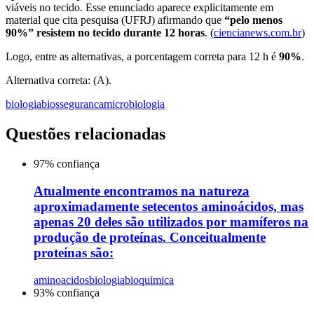
viáveis no tecido. Esse enunciado aparece explicitamente em
material que cita pesquisa (UFRJ) afirmando que
“pelo menos
90%” resistem no tecido durante 12 horas
. (
ciencianews.com.br
)
Logo, entre as alternativas, a porcentagem correta para 12 h é
90%
.
Alternativa correta: (A).
biologia
biosseguranca
microbiologia
Questões relacionadas
97
% confiança
Atualmente encontramos na natureza
aproximadamente setecentos aminoácidos, mas
apenas 20 deles são utilizados por mamíferos na
produção de proteínas. Conceitualmente
proteínas são:
aminoacidos
biologia
bioquimica
93
% confiança