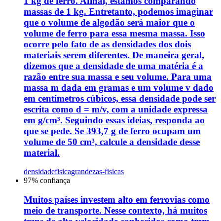
1 kg de ferro. Afinal, estamos comparando
massas de 1 kg. Entretanto, podemos imaginar
que o volume de algodão será maior que o
volume de ferro para essa mesma massa. Isso
ocorre pelo fato de as densidades dos dois
materiais serem diferentes. De maneira geral,
dizemos que a densidade de uma matéria é a
razão entre sua massa e seu volume. Para uma
massa m dada em gramas e um volume v dado
em centímetros cúbicos, essa densidade pode ser
escrita como d = m/v, com a unidade expressa
em g/cm³. Seguindo essas ideias, responda ao
que se pede. Se 393,7 g de ferro ocupam um
volume de 50 cm³, calcule a densidade desse
material.
densidade
fisica
grandezas-fisicas
97
% confiança
Muitos países investem alto em ferrovias como
meio de transporte. Nesse contexto, há muitos