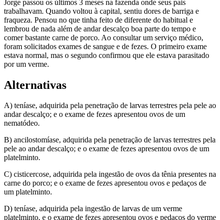
Jorge passou os últimos 3 meses na fazenda onde seus pais
trabalhavam. Quando voltou à capital, sentiu dores de barriga e
fraqueza. Pensou no que tinha feito de diferente do habitual e
lembrou de nada além de andar descalço boa parte do tempo e
comer bastante carne de porco. Ao consultar um serviço médico,
foram solicitados exames de sangue e de fezes. O primeiro exame
estava normal, mas o segundo confirmou que ele estava parasitado
por um verme.
Alternativas
A) teníase, adquirida pela penetração de larvas terrestres pela pele ao
andar descalço; e o exame de fezes apresentou ovos de um
nematódeo.
B) ancilostomíase, adquirida pela penetração de larvas terrestres pela
pele ao andar descalço; e o exame de fezes apresentou ovos de um
platelminto.
C) cisticercose, adquirida pela ingestão de ovos da tênia presentes na
carne do porco; e o exame de fezes apresentou ovos e pedaços de
um platelminto.
D) teníase, adquirida pela ingestão de larvas de um verme
platelminto, e o exame de fezes apresentou ovos e pedaços do verme