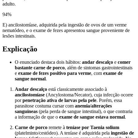
adulto.
94
%
E) ancilostomíase, adquirida pela ingestão de ovos de um verme
nematódeo, e o exame de fezes apresentou sangue proveniente de
lesões intestinais.
Explicação
O enunciado destaca dois hábitos:
andar descalço
e
comer
bastante carne de porco
, além de sintomas gastrointestinais
e
exame de fezes positivo para verme
, com
exame de
sangue normal
.
Andar descalço
está classicamente associado à
ancilostomíase
(Ancylostoma/Necator), cuja infecção ocorre
por
penetração ativa de larvas pela pele
. Porém, essa
parasitose costuma cursar com
anemia/alterações
sanguíneas
(pela perda de sangue intestinal), o que contraria
a informação de que o
exame de sangue estava normal
.
Carne de porco
remete à
teníase por Taenia solium
(platelminto/cestódeo). A teníase é adquirida pela
ingestão de