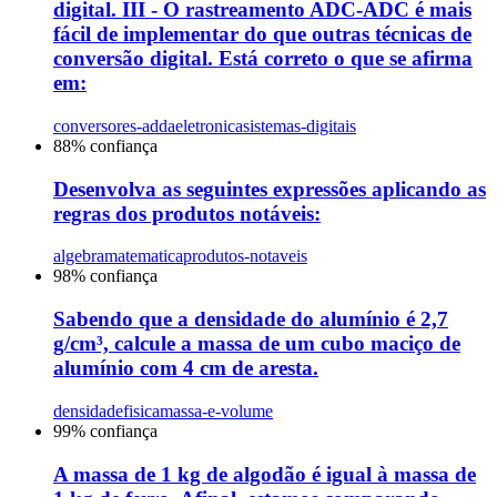
digital. III - O rastreamento ADC-ADC é mais
fácil de implementar do que outras técnicas de
conversão digital. Está correto o que se afirma
em:
conversores-adda
eletronica
sistemas-digitais
88
% confiança
Desenvolva as seguintes expressões aplicando as
regras dos produtos notáveis:
algebra
matematica
produtos-notaveis
98
% confiança
Sabendo que a densidade do alumínio é 2,7
g/cm³, calcule a massa de um cubo maciço de
alumínio com 4 cm de aresta.
densidade
fisica
massa-e-volume
99
% confiança
A massa de 1 kg de algodão é igual à massa de