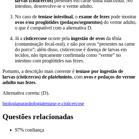
larvas (cisticercos)
presentes em carne suína malcozida. No
intestino, desenvolve-se o verme adulto.
No caso de
teníase intestinal
, o
exame de fezes
pode mostrar
ovos e/ou proglótides (pedaços/segmentos)
do verme adulto,
o que é compatível com a alternativa D.
Já a
cisticercose
ocorre pela
ingestão de ovos
da tênia
(contaminação fecal-oral), e não por ovos “presentes na carne
do porco”; além disso, cisticercose é doença de larvas em
tecidos, não tipicamente confirmada como “verme” no
intestino com proglótides nas fezes.
Portanto, a descrição mais coerente é
teníase por ingestão de
larvas (cisticercos) de platelminto
, com
ovos e pedaços do verme
adulto nas fezes
.
Alternativa correta: (D).
biologia
parasitologia
teniase-e-cisticercose
Questões relacionadas
97
% confiança