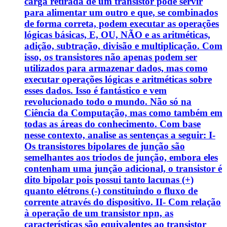
carga retirada de um transistor pode servir
para alimentar um outro e que, se combinados
de forma correta, podem executar as operações
lógicas básicas, E, OU, NÃO e as aritméticas,
adição, subtração, divisão e multiplicação. Com
isso, os transistores não apenas podem ser
utilizados para armazenar dados, mas como
executar operações lógicas e aritméticas sobre
esses dados. Isso é fantástico e vem
revolucionado todo o mundo. Não só na
Ciência da Computação, mas como também em
todas as áreas do conhecimento. Com base
nesse contexto, analise as sentenças a seguir: I-
Os transistores bipolares de junção são
semelhantes aos triodos de junção, embora eles
contenham uma junção adicional, o transistor é
dito bipolar pois possui tanto lacunas (+)
quanto elétrons (-) constituindo o fluxo de
corrente através do dispositivo. II- Com relação
à operação de um transistor npn, as
características são equivalentes ao transistor