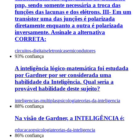
pnp, sendo somente necessária a troca das
funções das lacunas e dos elétrons. III- Em um
transistor uma das junções é polarizada
diretamente enquanto a outra é polarizada
inversamente. Assinale a alternativa
CORRETA:
circuitos-digitais
eletronica
semicondutores
93
% confiança
A inteligência lógico-matemática foi estudada
por Gardner por ser considerada uma
habilidade da Inteligência. Qual seria a
provável habilidade deste sujeito?
inteligencias-multiplas
psicologia
teorias-da-inteligencia
88
% confiança
Na visão de Gardner, a INTELIGÊNCIA é:
educacao
psicologia
teorias-da-inteligencia
86
% confiança