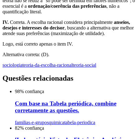
teoria não se reduz a “só pode ser definida em fatores numéricos”; o
essencial é a
ordenação/coerência das preferências
, não a
quantificação literal.
IV.
Correta. A escolha racional considera principalmente
anseios,
desejos e interesses do decisor
, buscando a alternativa que melhor
atende suas preferências (maximização de utilidade).
Logo, está correto apenas o item IV.
Alternativa correta: (D).
sociologia
teoria-da-escolha-racional
teoria-social
Questões relacionadas
98
% confiança
Com base na Tabela periódica, combine
corretamente as questões.
familias-e-grupos
quimica
tabela-periodica
82
% confiança