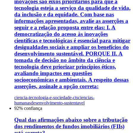
inovações são eixos prioritários para que a
tecnologia esteja a serviço da qualidade de vida,
da inclusão e da equidade. Com base nas
informações apresentadas, avalie as asserções a
seguir e a relação proposta entre elas: I. A
democratização do acesso às inovações
científicas e tecnológicas é essencial para mitigar
desigualdades sociais e ampliar os benefícios do
desenvolvimento sustentável. PORQUE II. A
tomada de decisão no âmbito da ciência e
tecnologia deve priorizar princípios éticos,
avaliando impactos em questões
socioeconômicas e ambientais. A respeito dessas
asserções, assinale a opção correta:
ciencia-tecnologia-e-sociedade-cts
ciencias-
humanas
desenvolvimento-sustentavel
92
% confiança
Qual das afirmações abaixo sobre a tributação
dos rendimentos de fundos imobiliários (FIIs)
está correta?