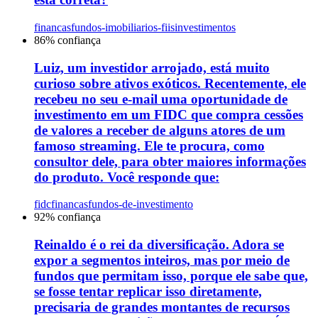
financas
fundos-imobiliarios-fiis
investimentos
86
% confiança
Luiz, um investidor arrojado, está muito
curioso sobre ativos exóticos. Recentemente, ele
recebeu no seu e-mail uma oportunidade de
investimento em um FIDC que compra cessões
de valores a receber de alguns atores de um
famoso streaming. Ele te procura, como
consultor dele, para obter maiores informações
do produto. Você responde que:
fidc
financas
fundos-de-investimento
92
% confiança
Reinaldo é o rei da diversificação. Adora se
expor a segmentos inteiros, mas por meio de
fundos que permitam isso, porque ele sabe que,
se fosse tentar replicar isso diretamente,
precisaria de grandes montantes de recursos