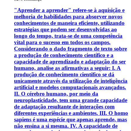
"Aprender a aprender" refere-se à aquisição e
melhoria de habilidades para absorver novos
conhecimentos de maneira eficiente, utilizando
estratégias que podem ser desenvolvidas ao
longo do tempo, trata-se de uma competência
vital para o sucesso em todos os campos.
Considerando o dado fragmento de texto sobre
a produção de conhecimento científico e a
capacidade de aprendizado e adaptação do ser
humano, analise as afirmativas a seguir: I. A
produção de conhecimento científico se dá
unicamente através da utilização de inteligência
artificial e modelos computacionais avançados.
II. O cérebro humano, por meio da
neuroplasticidade, tem uma grande capacidade
de adaptação resultante de interações com
diferentes experiências e ambientes. III. O homo
sapiens é uma espécie que apenas aprende, mas
não ensina a si mesma. IV. A capacidade de