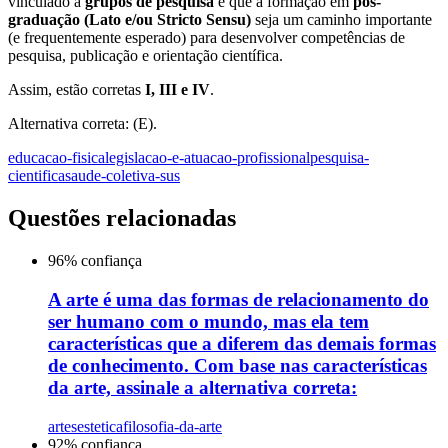
vinculado a
grupos de pesquisa
e que a formação em
pós-
graduação (Lato e/ou Stricto Sensu)
seja um caminho importante
(e frequentemente esperado) para desenvolver competências de
pesquisa, publicação e orientação científica.
Assim, estão corretas
I, III e IV
.
Alternativa correta: (E).
educacao-fisica
legislacao-e-atuacao-profissional
pesquisa-
cientifica
saude-coletiva-sus
Questões relacionadas
96
% confiança
A arte é uma das formas de relacionamento do
ser humano com o mundo, mas ela tem
características que a diferem das demais formas
de conhecimento. Com base nas características
da arte, assinale a alternativa correta:
artes
estetica
filosofia-da-arte
92
% confiança