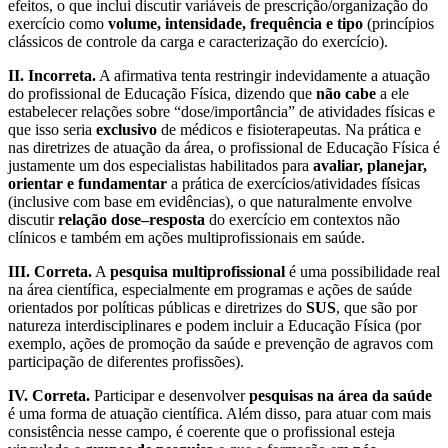
efeitos, o que inclui discutir variáveis de prescrição/organização do
exercício como
volume, intensidade, frequência e tipo
(princípios
clássicos de controle da carga e caracterização do exercício).
II. Incorreta.
A afirmativa tenta restringir indevidamente a atuação
do profissional de Educação Física, dizendo que
não cabe
a ele
estabelecer relações sobre “dose/importância” de atividades físicas e
que isso seria
exclusivo
de médicos e fisioterapeutas. Na prática e
nas diretrizes de atuação da área, o profissional de Educação Física é
justamente um dos especialistas habilitados para
avaliar, planejar,
orientar e fundamentar
a prática de exercícios/atividades físicas
(inclusive com base em evidências), o que naturalmente envolve
discutir
relação dose–resposta
do exercício em contextos não
clínicos e também em ações multiprofissionais em saúde.
III. Correta.
A
pesquisa multiprofissional
é uma possibilidade real
na área científica, especialmente em programas e ações de saúde
orientados por políticas públicas e diretrizes do
SUS
, que são por
natureza interdisciplinares e podem incluir a Educação Física (por
exemplo, ações de promoção da saúde e prevenção de agravos com
participação de diferentes profissões).
IV. Correta.
Participar e desenvolver
pesquisas na área da saúde
é uma forma de atuação científica. Além disso, para atuar com mais
consistência nesse campo, é coerente que o profissional esteja