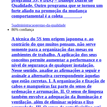
programa 5S; e DDQ – Diálogo Diário de
Qualidade. Outro programa que se tornou um
forte aliado na promoção da mudança
comportamental é a coleta _______.
5s
administracao
gestao-da-qualidade
86
% confiança
A técnica do 5S tem origem japonesa e, ao
contrário do que muitos pensam, não serve
somente para a organização das mesas ou
ambientes de trabalho. A aplicação dos seus
conceitos permite aumentar a performance e o
nível de segurança de qualquer instalação.
Nesse sentido, analise as afirmações a seguir e
assinale a alternativa correspondente àquelas
que estão corretas. I. A organização e fixação de
cabos e mangueiras faz parte do senso de
ordenação e arrumação. II. O senso de limpeza
também envolve a adequação da iluminação e
ventilação, além de eliminar sujeiras e lixo