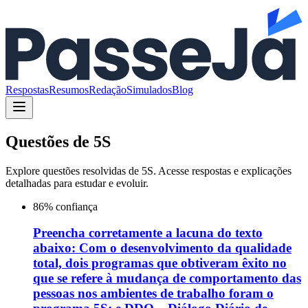
Respostas
Resumos
Redação
Simulados
Blog
Questões de
5S
Explore questões resolvidas de
5S
. Acesse respostas e explicações
detalhadas para estudar e evoluir.
86
% confiança
Preencha corretamente a lacuna do texto
abaixo: Com o desenvolvimento da qualidade
total, dois programas que obtiveram êxito no
que se refere à mudança de comportamento das
pessoas nos ambientes de trabalho foram o