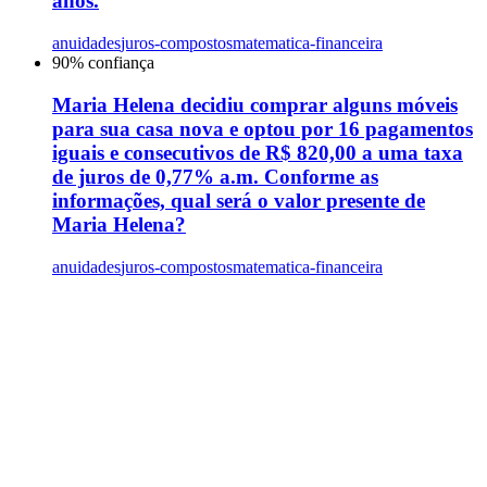
anos.
anuidades
juros-compostos
matematica-financeira
90
% confiança
Maria Helena decidiu comprar alguns móveis
para sua casa nova e optou por 16 pagamentos
iguais e consecutivos de R$ 820,00 a uma taxa
de juros de 0,77% a.m. Conforme as
informações, qual será o valor presente de
Maria Helena?
anuidades
juros-compostos
matematica-financeira