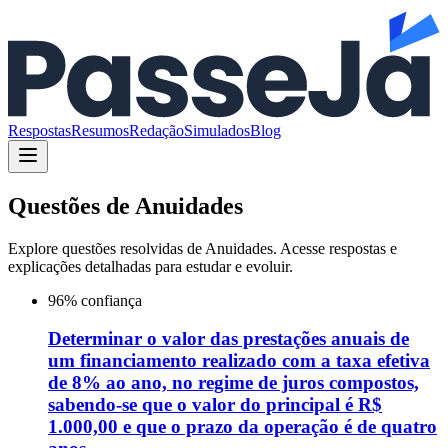
Respostas
Resumos
Redação
Simulados
Blog
Questões de
Anuidades
Explore questões resolvidas de
Anuidades
. Acesse respostas e
explicações detalhadas para estudar e evoluir.
96
% confiança
Determinar o valor das prestações anuais de
um financiamento realizado com a taxa efetiva
de 8% ao ano, no regime de juros compostos,
sabendo-se que o valor do principal é R$
1.000,00 e que o prazo da operação é de quatro