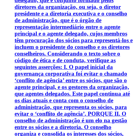
delegado, que é conjunto formado pelos
diretores da organização, ou seja, o diretor
presidente e a diretoria executiva e o conselho
de administração, que é o órgão de
representação intermediário entre o agente
principal e o agente delegado, cujos membros
têm procuração dos sócios para representá-los e
incluem o presidente do conselho e os diretores
conselheiros. Considerando o texto sobre o
código de ética e de conduta, verifique as
seguintes asserções: I. O papel inicial da
governança corporativa foi evitar o chamado
‘conflito de agência’ entre os sócios, que são o
agente principal, e os gestores da organização,
que agentes delegados. Este papel continua até
os dias atuais e conta com o conselho de
administração, que representa os sócios, para
evitar o ‘conflito de agência’. PORQUE II. O
conselho de administração é um elo na gestão
entre os sócios e a diretoria. O conselho
organiza e consolida os interesses dos sócios,