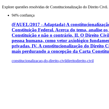
Explore questões resolvidas de
Constitucionalização do Direito Civil
.
94
% confiança
(FAUEL/2017 - Adaptada) A constitucionalização 
Constituição Federal. Acerca do tema, analise os i
Constituição e não o contrário. II. O Direito Ci
pessoa humana, como vetor axiológico fundamenta
privadas. IV. A constitucionalização do Direito 
mais perdurando a concepção da Carta Constituc
constitucionalizacao-do-direito-civil
direito
direito-civil