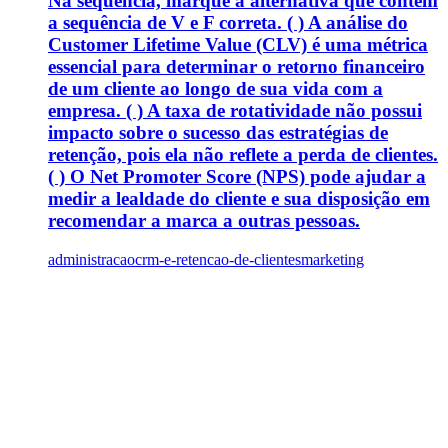
Na sequência, marque a alternativa que contém
a sequência de V e F correta. ( ) A análise do
Customer Lifetime Value (CLV) é uma métrica
essencial para determinar o retorno financeiro
de um cliente ao longo de sua vida com a
empresa. ( ) A taxa de rotatividade não possui
impacto sobre o sucesso das estratégias de
retenção, pois ela não reflete a perda de clientes.
( ) O Net Promoter Score (NPS) pode ajudar a
medir a lealdade do cliente e sua disposição em
recomendar a marca a outras pessoas.
administracao
crm-e-retencao-de-clientes
marketing