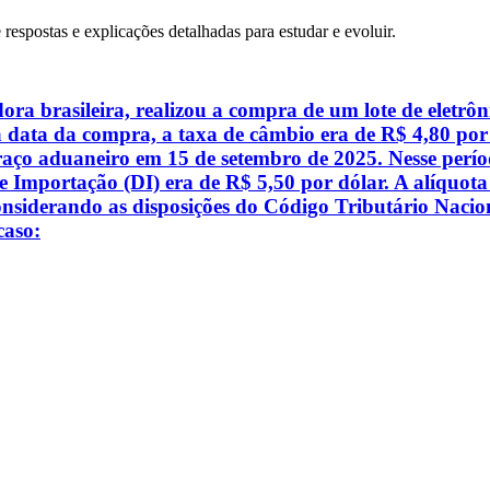
 respostas e explicações detalhadas para estudar e evoluir.
 brasileira, realizou a compra de um lote de eletrôn
a data da compra, a taxa de câmbio era de R$ 4,80 por
aço aduaneiro em 15 de setembro de 2025. Nesse período
Importação (DI) era de R$ 5,50 por dólar. A alíquota d
Considerando as disposições do Código Tributário Naci
caso: