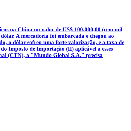
icos na China no valor de US$ 100.000,00 (cem mil
 dólar. A mercadoria foi embarcada e chegou ao
, o dólar sofreu uma forte valorização, e a taxa de
o Imposto de Importação (II) aplicável a esses
onal (CTN), a "Mundo Global S.A." precisa