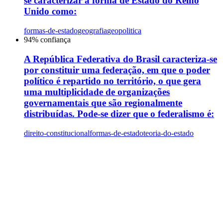
se caracterizar a forma de Estado do Reino
Unido como:
formas-de-estado
geografia
geopolitica
94
% confiança
A República Federativa do Brasil caracteriza-se
por constituir uma federação, em que o poder
político é repartido no território, o que gera
uma multiplicidade de organizações
governamentais que são regionalmente
distribuídas. Pode-se dizer que o federalismo é:
direito-constitucional
formas-de-estado
teoria-do-estado