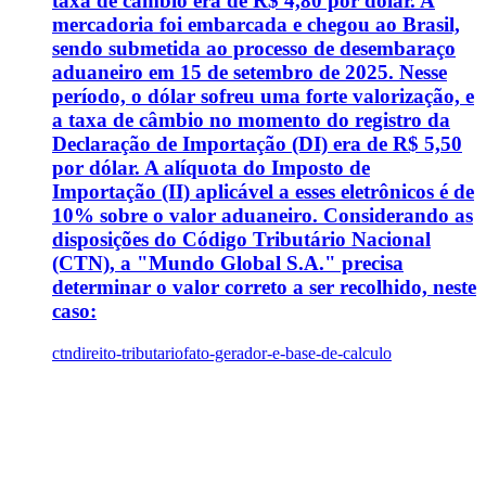
taxa de câmbio era de R$ 4,80 por dólar. A
mercadoria foi embarcada e chegou ao Brasil,
sendo submetida ao processo de desembaraço
aduaneiro em 15 de setembro de 2025. Nesse
período, o dólar sofreu uma forte valorização, e
a taxa de câmbio no momento do registro da
Declaração de Importação (DI) era de R$ 5,50
por dólar. A alíquota do Imposto de
Importação (II) aplicável a esses eletrônicos é de
10% sobre o valor aduaneiro. Considerando as
disposições do Código Tributário Nacional
(CTN), a "Mundo Global S.A." precisa
determinar o valor correto a ser recolhido, neste
caso:
ctn
direito-tributario
fato-gerador-e-base-de-calculo