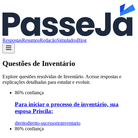
Respostas
Resumos
Redação
Simulados
Blog
Questões de
Inventário
Explore questões resolvidas de
Inventário
. Acesse respostas e
explicações detalhadas para estudar e evoluir.
86
% confiança
Para iniciar o processo de inventário, sua
esposa Priscila:
direito
direito-sucessorio
inventario
86
% confiança