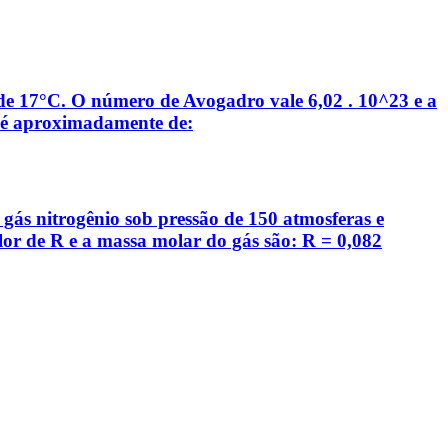
 de 17°C. O número de Avogadro vale 6,02 . 10^23 e a
s é aproximadamente de:
 gás nitrogênio sob pressão de 150 atmosferas e
lor de R e a massa molar do gás são: R = 0,082