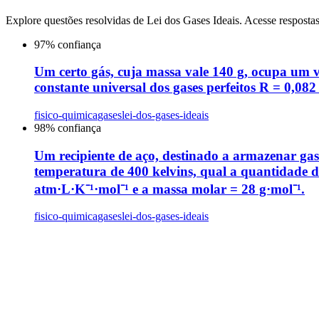
Explore questões resolvidas de
Lei dos Gases Ideais
. Acesse respostas
97
% confiança
Um certo gás, cuja massa vale 140 g, ocupa um v
constante universal dos gases perfeitos R = 0,
fisico-quimica
gases
lei-dos-gases-ideais
98
% confiança
Um recipiente de aço, destinado a armazenar gase
temperatura de 400 kelvins, qual a quantidade de
atm·L·K⁻¹·mol⁻¹ e a massa molar = 28 g·mol⁻¹.
fisico-quimica
gases
lei-dos-gases-ideais