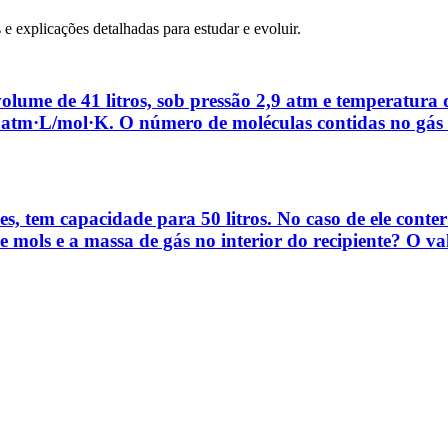
 e explicações detalhadas para estudar e evoluir.
olume de 41 litros, sob pressão 2,9 atm e temperatura
082 atm·L/mol·K. O número de moléculas contidas no gá
s, tem capacidade para 50 litros. No caso de ele conter
 mols e a massa de gás no interior do recipiente? O va