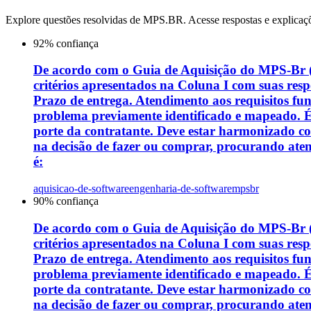
Explore questões resolvidas de
MPS.BR
. Acesse respostas e explicaç
92
% confiança
De acordo com o Guia de Aquisição do MPS-Br (SO
critérios apresentados na Coluna I com suas resp
Prazo de entrega. Atendimento aos requisitos fu
problema previamente identificado e mapeado. É 
porte da contratante. Deve estar harmonizado co
na decisão de fazer ou comprar, procurando atende
é:
aquisicao-de-software
engenharia-de-software
mpsbr
90
% confiança
De acordo com o Guia de Aquisição do MPS-Br (SO
critérios apresentados na Coluna I com suas resp
Prazo de entrega. Atendimento aos requisitos fu
problema previamente identificado e mapeado. É 
porte da contratante. Deve estar harmonizado co
na decisão de fazer ou comprar, procurando atende