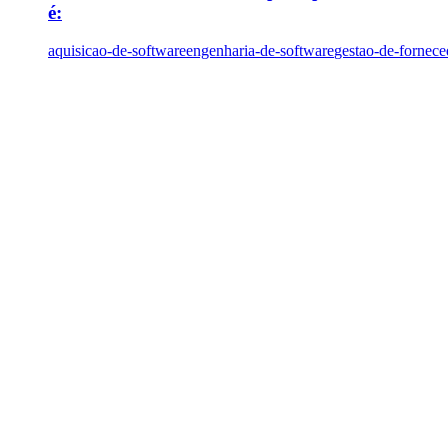
é:
aquisicao-de-software
engenharia-de-software
gestao-de-fornece