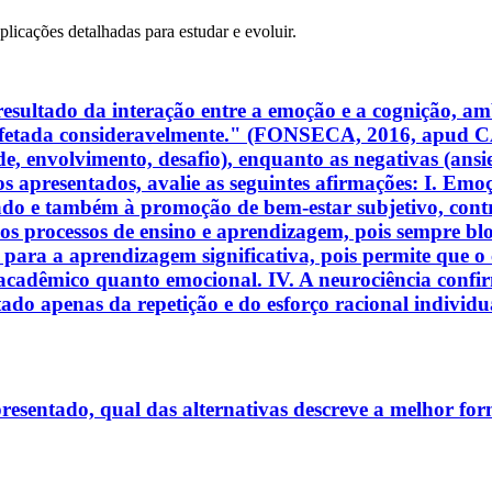
plicações detalhadas para estudar e evoluir.
resultado da interação entre a emoção e a cognição, am
é afetada consideravelmente." (FONSECA, 2016, apud C
de, envolvimento, desafio), enquanto as negativas (ansi
s apresentados, avalie as seguintes afirmações: I. Emoç
do e também à promoção de bem-estar subjetivo, contri
os processos de ensino e aprendizagem, pois sempre b
l para a aprendizagem significativa, pois permite que 
acadêmico quanto emocional. IV. A neurociência confi
tado apenas da repetição e do esforço racional individu
resentado, qual das alternativas descreve a melhor for