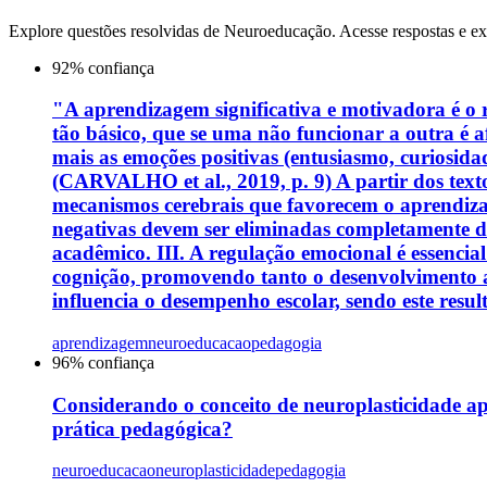
Explore questões resolvidas de
Neuroeducação
. Acesse respostas e ex
92
% confiança
"A aprendizagem significativa e motivadora é o 
tão básico, que se uma não funcionar a outra 
mais as emoções positivas (entusiasmo, curiosida
(CARVALHO et al., 2019, p. 9) A partir dos texto
mecanismos cerebrais que favorecem o aprendiza
negativas devem ser eliminadas completamente d
acadêmico. III. A regulação emocional é essencia
cognição, promovendo tanto o desenvolvimento 
influencia o desempenho escolar, sendo este resul
aprendizagem
neuroeducacao
pedagogia
96
% confiança
Considerando o conceito de neuroplasticidade ap
prática pedagógica?
neuroeducacao
neuroplasticidade
pedagogia