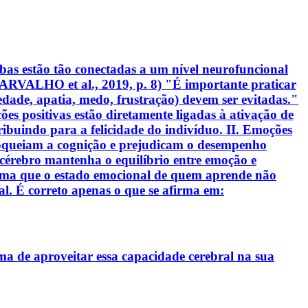
bas estão tão conectadas a um nível neurofuncional
ARVALHO et al., 2019, p. 8) "É importante praticar
edade, apatia, medo, frustração) devem ser evitadas."
ões positivas estão diretamente ligadas à ativação de
buindo para a felicidade do indivíduo. II. Emoções
loqueiam a cognição e prejudicam o desempenho
o cérebro mantenha o equilíbrio entre emoção e
rma que o estado emocional de quem aprende não
al. É correto apenas o que se afirma em:
ma de aproveitar essa capacidade cerebral na sua