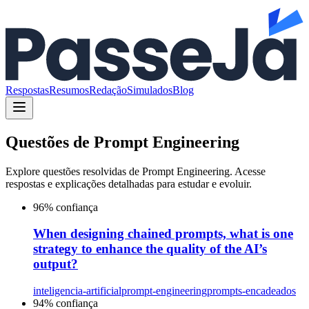
Respostas
Resumos
Redação
Simulados
Blog
Questões de
Prompt Engineering
Explore questões resolvidas de
Prompt Engineering
. Acesse
respostas e explicações detalhadas para estudar e evoluir.
96
% confiança
When designing chained prompts, what is one
strategy to enhance the quality of the AI’s
output?
inteligencia-artificial
prompt-engineering
prompts-encadeados
94
% confiança