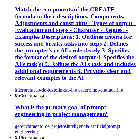
Match the components of the CREATE
formula to their descriptions: Components: -
Adjustments and constraints - Types of output -
Evaluation and steps - Character - Request -
Examples Descriptions: 1. Outlines criteria for
success and breaks tasks into steps 2. Defines
the prompter's or AI's role clearly 3. Specifies
the format of the desired output 4. Specifies the
AI's task(s) 5. Refines the AI's task and includes
additional requirements 6. Provides clear and
relevant examples to the AI
interpretacao-de-texto
lingua-inglesa
prompt-engineering
96
% confiança
What is the primary goal of prompt
engineering in project management?
gerenciamento-de-projetos
inteligencia-artificial
prompt-
engineering
93
% confiança