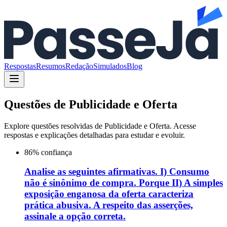
Respostas
Resumos
Redação
Simulados
Blog
Questões de
Publicidade e Oferta
Explore questões resolvidas de
Publicidade e Oferta
. Acesse
respostas e explicações detalhadas para estudar e evoluir.
86
% confiança
Analise as seguintes afirmativas. I) Consumo
não é sinônimo de compra. Porque II) A simples
exposição enganosa da oferta caracteriza
prática abusiva. A respeito das asserções,
assinale a opção correta.