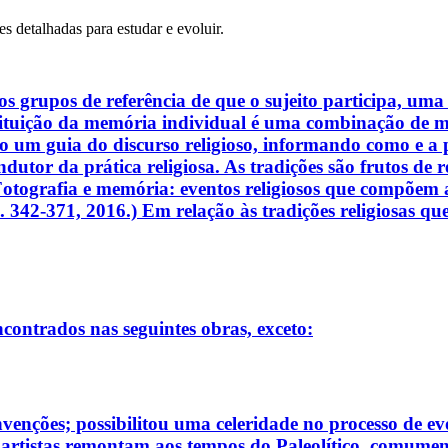
es detalhadas para estudar e evoluir.
os grupos de referência de que o sujeito participa, um
stituição da memória individual é uma combinação de me
o um guia do discurso religioso, informando como e a pa
utor da prática religiosa. As tradições são frutos de 
tografia e memória: eventos religiosos que compõem 
1, p. 342-371, 2016.) Em relação às tradições religiosas q
encontrados nas seguintes obras, exceto:
nvenções; possibilitou uma celeridade no processo de ev
e artistas remontam aos tempos do Paleolítico, comumen