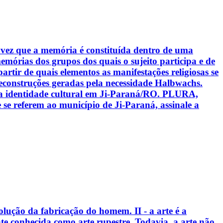
a vez que a memória é constituída dentro de uma
mórias dos grupos dos quais o sujeito participa e de
rtir de quais elementos as manifestações religiosas se
reconstruções geradas pela necessidade Halbwachs.
a identidade cultural em Ji-Paraná/RO. PLURA,
ue se referem ao município de Ji-Paraná, assinale a
olução da fabricação do homem. II - a arte é a
te conhecida como arte rupestre. Todavia, a arte não