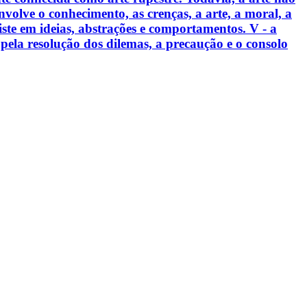
nvolve o conhecimento, as crenças, a arte, a moral, a
iste em ideias, abstrações e comportamentos. V - a
 pela resolução dos dilemas, a precaução e o consolo