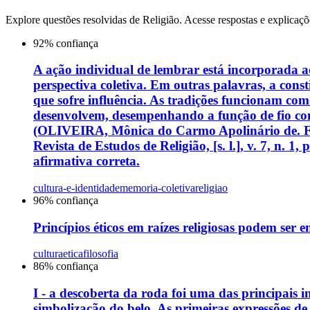
Explore questões resolvidas de
Religião
. Acesse respostas e explicaçõ
92
% confiança
A ação individual de lembrar está incorporada a
perspectiva coletiva. Em outras palavras, a con
que sofre influência. As tradições funcionam com
desenvolvem, desempenhando a função de fio cond
(OLIVEIRA, Mônica do Carmo Apolinário de. Fo
Revista de Estudos de Religião, [s. l.], v. 7, n. 
afirmativa correta.
cultura-e-identidade
memoria-coletiva
religiao
96
% confiança
Princípios éticos em raízes religiosas podem ser 
cultura
etica
filosofia
86
% confiança
I - a descoberta da roda foi uma das principais i
simbolização do belo. As primeiras expressões d