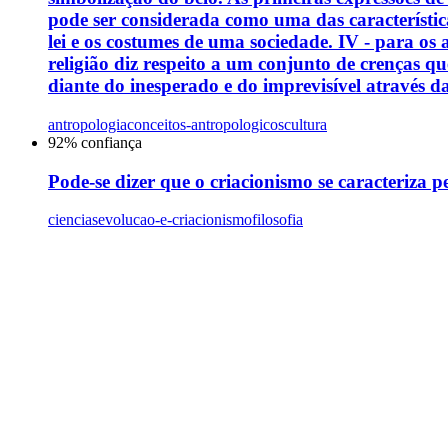
pode ser considerada como uma das características
lei e os costumes de uma sociedade. IV - para os 
religião diz respeito a um conjunto de crenças qu
diante do inesperado e do imprevisível através da 
antropologia
conceitos-antropologicos
cultura
92
% confiança
Pode-se dizer que o criacionismo se caracteriza 
ciencias
evolucao-e-criacionismo
filosofia