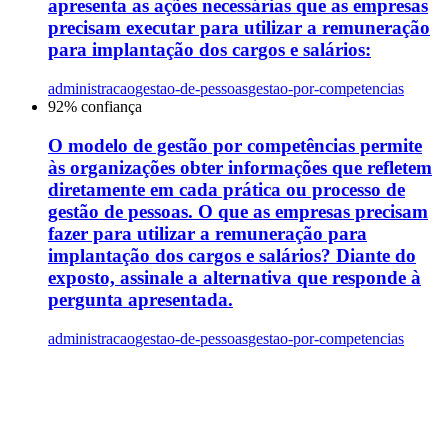
apresenta as ações necessárias que as empresas
precisam executar para utilizar a remuneração
para implantação dos cargos e salários:
administracao
gestao-de-pessoas
gestao-por-competencias
92
% confiança
O modelo de gestão por competências permite
às organizações obter informações que refletem
diretamente em cada prática ou processo de
gestão de pessoas. O que as empresas precisam
fazer para utilizar a remuneração para
implantação dos cargos e salários? Diante do
exposto, assinale a alternativa que responde à
pergunta apresentada.
administracao
gestao-de-pessoas
gestao-por-competencias