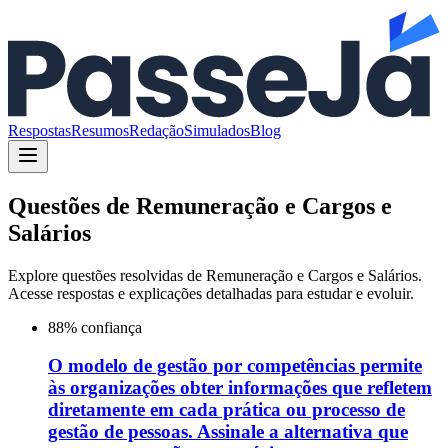
Respostas
Resumos
Redação
Simulados
Blog
Questões de
Remuneração e Cargos e
Salários
Explore questões resolvidas de
Remuneração e Cargos e Salários
.
Acesse respostas e explicações detalhadas para estudar e evoluir.
88
% confiança
O modelo de gestão por competências permite
às organizações obter informações que refletem
diretamente em cada prática ou processo de
gestão de pessoas. Assinale a alternativa que