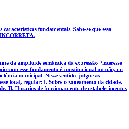
 características fundamentais. Sabe-se que essa
tiva INCORRETA.
iante da amplitude semântica da expressão “interesse
pio com esse fundamento é constitucional ou não, ou
mpetência municipal. Nesse sentido, julgue as
sse local, regular: I. Sobre o zoneamento da cidade,
e. II. Horários de funcionamento de estabelecimentos