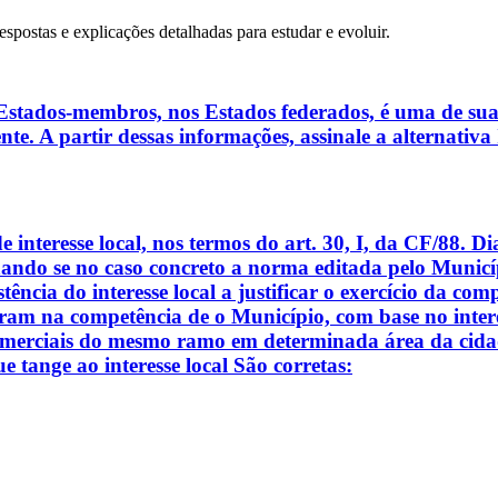
espostas e explicações detalhadas para estudar e evoluir.
 Estados-membros, nos Estados federados, é uma de suas
mente. A partir dessas informações, assinale a alterna
 interesse local, nos termos do art. 30, I, da CF/88. D
nando se no caso concreto a norma editada pelo Municí
istência do interesse local a justificar o exercício da co
dram na competência de o Município, com base no intere
comerciais do mesmo ramo em determinada área da cidad
e tange ao interesse local São corretas: