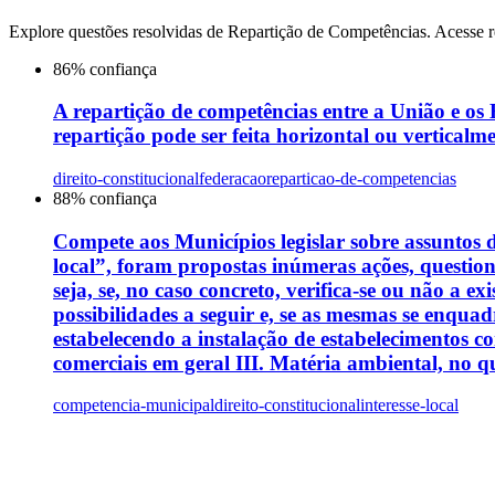
Explore questões resolvidas de
Repartição de Competências
. Acesse r
86
% confiança
A repartição de competências entre a União e os
repartição pode ser feita horizontal ou vertical
direito-constitucional
federacao
reparticao-de-competencias
88
% confiança
Compete aos Municípios legislar sobre assuntos de
local”, foram propostas inúmeras ações, questio
seja, se, no caso concreto, verifica-se ou não a ex
possibilidades a seguir e, se as mesmas se enqua
estabelecendo a instalação de estabelecimentos 
comerciais em geral III. Matéria ambiental, no qu
competencia-municipal
direito-constitucional
interesse-local