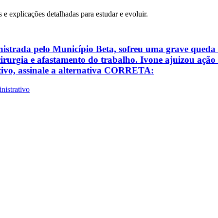
s e explicações detalhadas para estudar e evoluir.
strada pelo Município Beta, sofreu uma grave queda 
cirurgia e afastamento do trabalho. Ivone ajuizou açã
ativo, assinale a alternativa CORRETA:
nistrativo