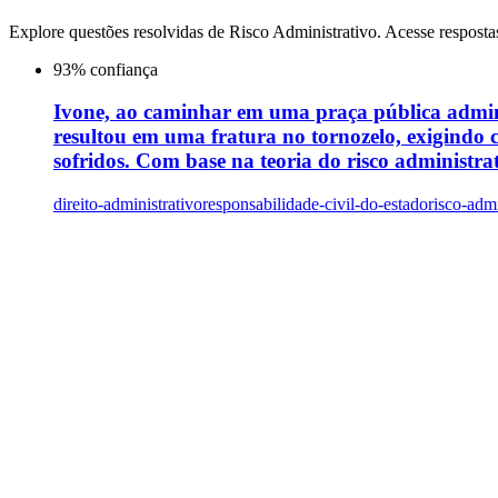
Explore questões resolvidas de
Risco Administrativo
. Acesse resposta
93
% confiança
Ivone, ao caminhar em uma praça pública admini
resultou em uma fratura no tornozelo, exigindo 
sofridos. Com base na teoria do risco administr
direito-administrativo
responsabilidade-civil-do-estado
risco-admi