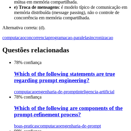
mútua em memória compartilhada.
e) Troca de mensagens
: é modelo típico de comunicação em
memória distribuída (message passing), não o controle de
concorrência em memória compartilhada.
Alternativa correta: (d).
computacao
concorrencia
programacao-paralela
sincronizacao
Questões relacionadas
78
% confiança
Which of the following statements are true
regarding prompt engineering?
computacao
engenharia-de-prompt
inteligencia-artificial
78
% confiança
Which of the following are components of the
prompt-refinement process?
boas-praticas
computacao
engenharia-de-prompt