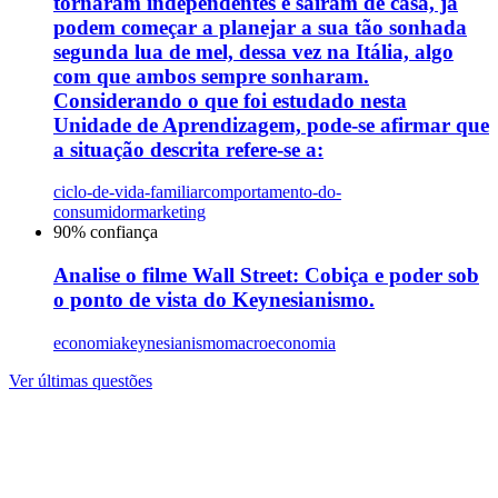
tornaram independentes e saíram de casa, já
podem começar a planejar a sua tão sonhada
segunda lua de mel, dessa vez na Itália, algo
com que ambos sempre sonharam.
Considerando o que foi estudado nesta
Unidade de Aprendizagem, pode-se afirmar que
a situação descrita refere-se a:
ciclo-de-vida-familiar
comportamento-do-
consumidor
marketing
90
% confiança
Analise o filme Wall Street: Cobiça e poder sob
o ponto de vista do Keynesianismo.
economia
keynesianismo
macroeconomia
Ver últimas questões