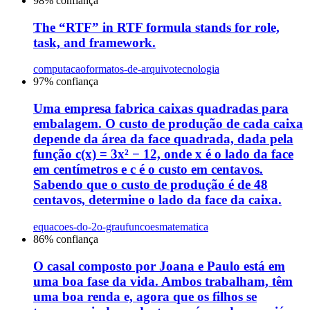
98
% confiança
The “RTF” in RTF formula stands for role,
task, and framework.
computacao
formatos-de-arquivo
tecnologia
97
% confiança
Uma empresa fabrica caixas quadradas para
embalagem. O custo de produção de cada caixa
depende da área da face quadrada, dada pela
função c(x) = 3x² − 12, onde x é o lado da face
em centímetros e c é o custo em centavos.
Sabendo que o custo de produção é de 48
centavos, determine o lado da face da caixa.
equacoes-do-2o-grau
funcoes
matematica
86
% confiança
O casal composto por Joana e Paulo está em
uma boa fase da vida. Ambos trabalham, têm
uma boa renda e, agora que os filhos se