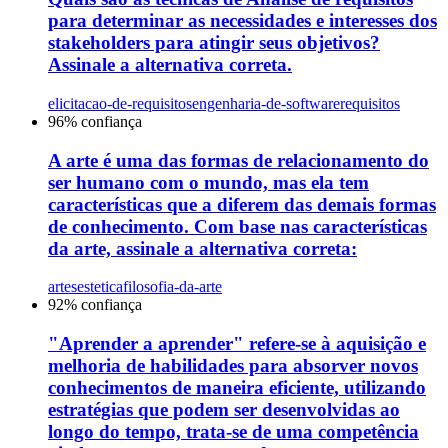
para determinar as necessidades e interesses dos
stakeholders para atingir seus objetivos?
Assinale a alternativa correta.
elicitacao-de-requisitos
engenharia-de-software
requisitos
96
% confiança
A arte é uma das formas de relacionamento do
ser humano com o mundo, mas ela tem
características que a diferem das demais formas
de conhecimento. Com base nas características
da arte, assinale a alternativa correta:
artes
estetica
filosofia-da-arte
92
% confiança
"Aprender a aprender" refere-se à aquisição e
melhoria de habilidades para absorver novos
conhecimentos de maneira eficiente, utilizando
estratégias que podem ser desenvolvidas ao
longo do tempo, trata-se de uma competência