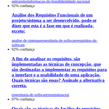
antropologia
formacao-do-brasil
identidade-nacional
92
% confiança
Análise dos Requisitos Funcionais de um
projeto/sistema a ser desenvolvido, pode-se
dizer que esta é a fase em que é realizada,
exceto:
analise-de-sistemas
engenharia-de-software
requisitos-de-
software
92
% confiança
A fim de analisar os requisitos, são
implementadas as técnicas de concepção, que
são destinadas a implementar os requisitos para
a interface e a usabilidade de uma aplicação.
Quais técnicas são essas? Assinale a alternativa
correta.
engenharia-de-software
requisitos
uxui
97
% confiança
Quais são as técnicas de Análise de requisitos