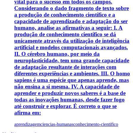
vital para o sucesso em todos os campos.
Considerando o dado fragmento de texto sobre
a produção de conhecimento científico e a
capacidade de aprendizado e adaptação do ser
humano, analise as afirmativas a seguir: I. A
produção de conhecimento científico se dá
unicamente através da utilização de inteligência
artificial e modelos computacionais avançados.
II. O cérebro humano, por meio da
neuroplasticidade, tem uma grande capacidade
de adaptação resultante de interações com
diferentes experiências e ambientes. III. O homo
sapiens é uma espécie que apenas aprende, mas
não ensina a si mesma. IV. A capacidade de
aprender e produzir novos saberes é a base de
todas as inovações humanas, desde fazer fogo
até construir e explorar. É correto o que se
afirma em:
aprendizagem
ciencias-humanas
conhecimento-cientifico