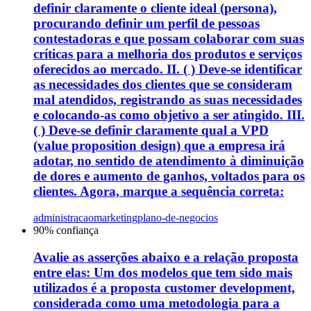
definir claramente o cliente ideal (persona),
procurando definir um perfil de pessoas
contestadoras e que possam colaborar com suas
críticas para a melhoria dos produtos e serviços
oferecidos ao mercado. II. ( ) Deve-se identificar
as necessidades dos clientes que se consideram
mal atendidos, registrando as suas necessidades
e colocando-as como objetivo a ser atingido. III.
( ) Deve-se definir claramente qual a VPD
(value proposition design) que a empresa irá
adotar, no sentido de atendimento à diminuição
de dores e aumento de ganhos, voltados para os
clientes. Agora, marque a sequência correta:
administracao
marketing
plano-de-negocios
90
% confiança
Avalie as asserções abaixo e a relação proposta
entre elas: Um dos modelos que tem sido mais
utilizados é a proposta customer development,
considerada como uma metodologia para a