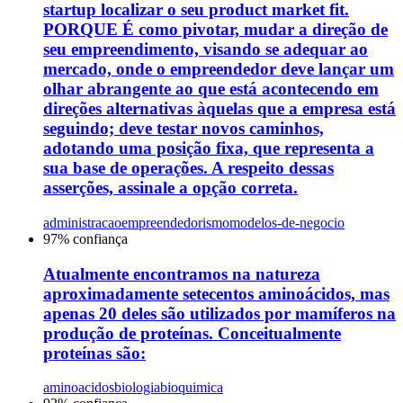
startup localizar o seu product market fit.
PORQUE É como pivotar, mudar a direção de
seu empreendimento, visando se adequar ao
mercado, onde o empreendedor deve lançar um
olhar abrangente ao que está acontecendo em
direções alternativas àquelas que a empresa está
seguindo; deve testar novos caminhos,
adotando uma posição fixa, que representa a
sua base de operações. A respeito dessas
asserções, assinale a opção correta.
administracao
empreendedorismo
modelos-de-negocio
97
% confiança
Atualmente encontramos na natureza
aproximadamente setecentos aminoácidos, mas
apenas 20 deles são utilizados por mamíferos na
produção de proteínas. Conceitualmente
proteínas são:
aminoacidos
biologia
bioquimica