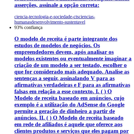
asserções, assinale a opção correta:
ciencia-tecnologia-e-sociedade-cts
ciencias-
humanas
desenvolvimento-sustentavel
93
% confiança
O modelo de receita é parte integrante dos
estudos de modelos de negócios. Os
empreendedores devem, após analisar os
modelos existentes ou eventualmente imaginar a
criação de um modelo a ser testado, escolher o
que for considerado mais adequado. Analise as
sentenças a seguir, assinalando V para as
afirmativas verdadeiras e F para as afirmativas
falsas em relação a esse contexto. I. ( ) O
Modelo de receita baseado em anúncios, cujo
exemplo é a utilização do AdSense do Google
permite a geração de dinheiro a partir de
anúncios. II. ( ) O Modelo de receita baseado
em rede de afiliados é aquele que oferece aos
clientes produtos e serviços que eles pagam por