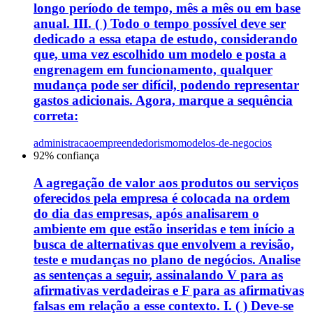
longo período de tempo, mês a mês ou em base
anual. III. ( ) Todo o tempo possível deve ser
dedicado a essa etapa de estudo, considerando
que, uma vez escolhido um modelo e posta a
engrenagem em funcionamento, qualquer
mudança pode ser difícil, podendo representar
gastos adicionais. Agora, marque a sequência
correta:
administracao
empreendedorismo
modelos-de-negocios
92
% confiança
A agregação de valor aos produtos ou serviços
oferecidos pela empresa é colocada na ordem
do dia das empresas, após analisarem o
ambiente em que estão inseridas e tem início a
busca de alternativas que envolvem a revisão,
teste e mudanças no plano de negócios. Analise
as sentenças a seguir, assinalando V para as
afirmativas verdadeiras e F para as afirmativas
falsas em relação a esse contexto. I. ( ) Deve-se