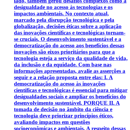
lado, também gerou desafios complexos como a
desigualdade no acesso às tecnologias e os
impactos ambientais. No contexto atual,
marcado pela disrupção tecnológica e pela
globalização, decisões éticas sobre a aplicação
das inovações científicas e tecnológicas tornam-
se cruciais. O desenvolvimento sustentável e a
democratização do acesso aos benefícios dessas
inovações são eixos prioritários para que a
tecnologia esteja a serviço da qualidade de vida,
da inclusão e da equidade. Com base nas
informações apresentadas, avalie as asserções a
seguir e a relação proposta entre elas: I. A
democratização do acesso às inovações
científicas e tecnológicas é essencial para mitigar
desigualdades sociais e ampliar os benefícios do
desenvolvimento sustentável. PORQUE II. A
tomada de decisão no âmbito da ciência e
tecnologia deve priorizar princípios éticos,
avaliando impactos em questões
socioeconômicas e ambientais. A respeito dessas