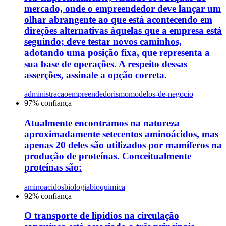
mercado, onde o empreendedor deve lançar um
olhar abrangente ao que está acontecendo em
direções alternativas àquelas que a empresa está
seguindo; deve testar novos caminhos,
adotando uma posição fixa, que representa a
sua base de operações. A respeito dessas
asserções, assinale a opção correta.
administracao
empreendedorismo
modelos-de-negocio
97
% confiança
Atualmente encontramos na natureza
aproximadamente setecentos aminoácidos, mas
apenas 20 deles são utilizados por mamíferos na
produção de proteínas. Conceitualmente
proteínas são:
aminoacidos
biologia
bioquimica
92
% confiança
O transporte de lipídios na circulação