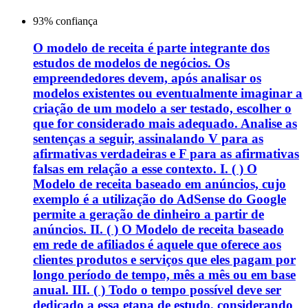
93
% confiança
O modelo de receita é parte integrante dos
estudos de modelos de negócios. Os
empreendedores devem, após analisar os
modelos existentes ou eventualmente imaginar a
criação de um modelo a ser testado, escolher o
que for considerado mais adequado. Analise as
sentenças a seguir, assinalando V para as
afirmativas verdadeiras e F para as afirmativas
falsas em relação a esse contexto. I. ( ) O
Modelo de receita baseado em anúncios, cujo
exemplo é a utilização do AdSense do Google
permite a geração de dinheiro a partir de
anúncios. II. ( ) O Modelo de receita baseado
em rede de afiliados é aquele que oferece aos
clientes produtos e serviços que eles pagam por
longo período de tempo, mês a mês ou em base
anual. III. ( ) Todo o tempo possível deve ser
dedicado a essa etapa de estudo, considerando