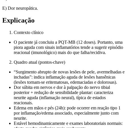
E) Dor neuropática.
Explicação
Contexto clínico
O paciente já concluiu a PQT-MB (12 doses). Portanto, uma
piora aguda com sinais inflamatórios tende a sugerir episódio
reacional (imunológico) mais do que falha/recidiva.
Quadro atual (pontos-chave)
“Surgimento abrupto de novas lesões de pele, avermelhadas e
inchadas”: indica inflamação aguda de lesões hansênicas
(lesões tornam-se eritematosas, edemaciadas e dolorosas).
Dor súbita em nervos e dor à palpação do nervo tibial
posterior + redução de sensibilidade plantar: caracteriza
neurite aguda (inflamação neural), típica de estados
reacionais.
Edema em mãos e pés (24h): pode ocorrer em reação tipo 1
por inflamação/edema associado, especialmente junto com
neurite.
Estável hemodinamicamente e exames laboratoriais normais: