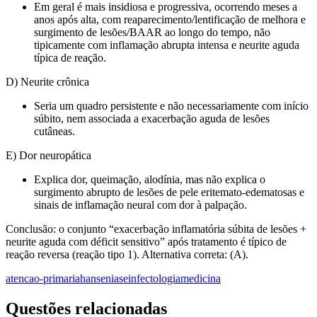
Em geral é mais insidiosa e progressiva, ocorrendo meses a
anos após alta, com reaparecimento/lentificação de melhora e
surgimento de lesões/BAAR ao longo do tempo, não
tipicamente com inflamação abrupta intensa e neurite aguda
típica de reação.
D) Neurite crônica
Seria um quadro persistente e não necessariamente com início
súbito, nem associada a exacerbação aguda de lesões
cutâneas.
E) Dor neuropática
Explica dor, queimação, alodínia, mas não explica o
surgimento abrupto de lesões de pele eritemato-edematosas e
sinais de inflamação neural com dor à palpação.
Conclusão: o conjunto “exacerbação inflamatória súbita de lesões +
neurite aguda com déficit sensitivo” após tratamento é típico de
reação reversa (reação tipo 1). Alternativa correta: (A).
atencao-primaria
hanseniase
infectologia
medicina
Questões relacionadas