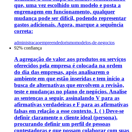
que, uma vez escolhido um modelo e posta a
engrenagem em funcionamento, qualquer
mudança pode ser difícil, podendo representar
gastos adicionais. Agora, marque a sequência
correta:
administracao
empreendedorismo
modelos-de-negocios
92
% confiança
A agregação de valor aos produtos ou serviços
oferecidos pela empresa é colocada na ordem
do dia das empresas, após analisarem o
ambiente em que estão inseridas e tem início a
busca de alternativas que envolvem a revisão,
teste e mudanças no plano de negócios. Analise
as sentenças a seguir, assinalando V para as
afirmativas verdadeiras e F para as afirmativas
falsas em relação a esse contexto. I. ( ) Deve-se
definir claramente o cliente ideal (persona),
procurando definir um perfil de pessoas
contestadoras e que possam colaborar com suas