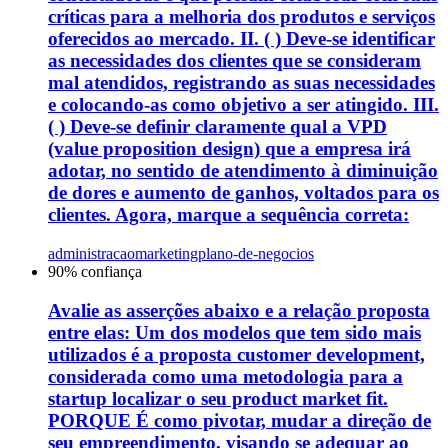
críticas para a melhoria dos produtos e serviços
oferecidos ao mercado. II. ( ) Deve-se identificar
as necessidades dos clientes que se consideram
mal atendidos, registrando as suas necessidades
e colocando-as como objetivo a ser atingido. III.
( ) Deve-se definir claramente qual a VPD
(value proposition design) que a empresa irá
adotar, no sentido de atendimento à diminuição
de dores e aumento de ganhos, voltados para os
clientes. Agora, marque a sequência correta:
administracao
marketing
plano-de-negocios
90
% confiança
Avalie as asserções abaixo e a relação proposta
entre elas: Um dos modelos que tem sido mais
utilizados é a proposta customer development,
considerada como uma metodologia para a
startup localizar o seu product market fit.
PORQUE É como pivotar, mudar a direção de
seu empreendimento, visando se adequar ao