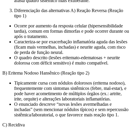
afasta quadro sistêmico mais exuberante.
Diferenciação das alternativas A) Reação Reversa (Reação
tipo 1)
Ocorre por aumento da resposta celular (hipersensibilidade
tardia), comum em formas dimorfas e pode ocorrer durante ou
após o tratamento.
Caracteriza-se por exacerbação inflamatória aguda das lesões
(ficam mais vermelhas, inchadas) e neurite aguda, com risco
de perda de função neural.
O quadro descrito (lesões eritemato-edematosas + neurite
dolorosa com déficit sensitivo) é muito compatível.
B) Eritema Nodoso Hansênico (Reação tipo 2)
Tipicamente cursa com nódulos dolorosos (eritema nodoso),
frequentemente com sintomas sistêmicos (febre, mal-estar), e
pode haver acometimento de múltiplos órgãos (ex.: artrite,
irite, orquite) e alterações laboratoriais inflamatórias.
O enunciado descreve “novas lesões avermelhadas e
inchadas” (sem mencionar nódulos típicos) e sem repercussão
sistêmica/laboratorial, o que favorece mais reação tipo 1.
C) Recidiva