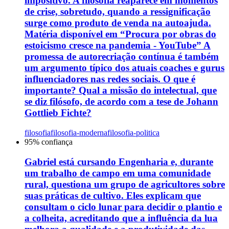
impositivo. A filosofia reaparece em momentos
de crise, sobretudo, quando a ressignificação
surge como produto de venda na autoajuda.
Matéria disponível em “Procura por obras do
estoicismo cresce na pandemia - YouTube” A
promessa de autorecriação contínua é também
um argumento típico dos atuais coaches e gurus
influenciadores nas redes sociais. O que é
importante? Qual a missão do intelectual, que
se diz filósofo, de acordo com a tese de Johann
Gottlieb Fichte?
filosofia
filosofia-moderna
filosofia-politica
95
% confiança
Gabriel está cursando Engenharia e, durante
um trabalho de campo em uma comunidade
rural, questiona um grupo de agricultores sobre
suas práticas de cultivo. Eles explicam que
consultam o ciclo lunar para decidir o plantio e
a colheita, acreditando que a influência da lua