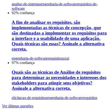
analise-de-sistemas
engenharia-de-software
requisitos-de-
software
92
% confiança
A fim de analisar os requisitos, são
implementadas as técnicas de concepção, que
são destinadas a implementar os requisitos para
a interface e a usabilidade de uma aplicação.
Quais técnicas são essas? Assinale a alternativa
correta.
engenharia-de-software
requisitos
uxui
97
% confiança
Quais são as técnicas de Análise de requisitos
para determinar as necessidades e interesses dos
stakeholders para atingir seus objetivos?
Assinale a alternativa correta.
elicitacao-de-requisitos
engenharia-de-software
requisitos
Ver últimas questões