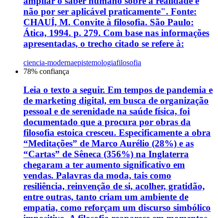
ampliar o saber humano sobre a realidade e
não por ser aplicável praticamente". Fonte:
CHAUÍ, M. Convite à filosofia. São Paulo:
Ática, 1994. p. 279. Com base nas informações
apresentadas, o trecho citado se refere à:
ciencia-moderna
epistemologia
filosofia
78
% confiança
Leia o texto a seguir. Em tempos de pandemia e
de marketing digital, em busca de organização
pessoal e de serenidade na saúde física, foi
documentado que a procura por obras da
filosofia estoica cresceu. Especificamente a obra
“Meditações” de Marco Aurélio (28%) e as
“Cartas” de Sêneca (356%) na Inglaterra
chegaram a ter aumento significativo em
vendas. Palavras da moda, tais como
resiliência, reinvenção de si, acolher, gratidão,
entre outras, tanto criam um ambiente de
empatia, como reforçam um discurso simbólico