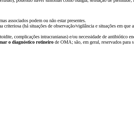
fusão), podendo haver sintomas como otalgia, sensação de plenitude, fe
tomas associados podem ou não estar presentes.
 criteriosa (há situações de observação/vigilância e situações em que a
toidite, complicações intracranianas) e/ou necessidade de antibiótico 
mar o diagnóstico rotineiro
de OMA; são, em geral, reservados para su