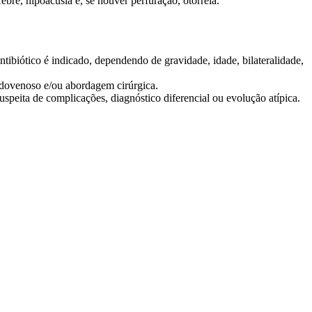
bre, hipoacusia e, se houver perfuração, otorreia.
ntibiótico é indicado, dependendo de gravidade, idade, bilateralidade,
endovenoso e/ou abordagem cirúrgica.
speita de complicações, diagnóstico diferencial ou evolução atípica.