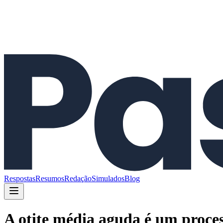
Respostas
Resumos
Redação
Simulados
Blog
A otite média aguda é um proce