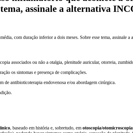
se tema, assinale a alternativa 
 média, com duração inferior a dois meses. Sobre esse tema, assinale
opia associados ou não a otalgia, plenitude auricular, otorreia, zumbid
eração os sintomas e presença de complicações.
em de antibioticoterapia endovenosa e/ou abordagem cirúrgica.
dição.
línico
, baseado em história e, sobretudo, em
otoscopia/otomicroscopia