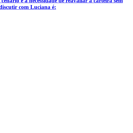
cenário e a necessidade de reavaliar a carteira sem
 discutir com Luciana é: