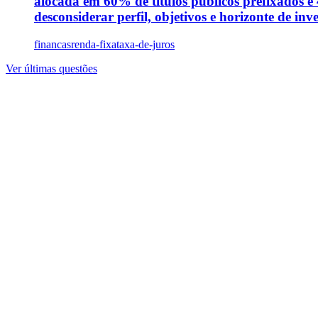
alocada em 60% de títulos públicos prefixados e 
desconsiderar perfil, objetivos e horizonte de in
financas
renda-fixa
taxa-de-juros
Ver últimas questões