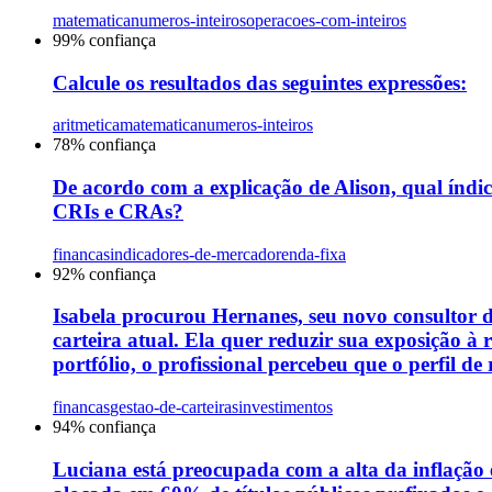
matematica
numeros-inteiros
operacoes-com-inteiros
99
% confiança
Calcule os resultados das seguintes expressões:
aritmetica
matematica
numeros-inteiros
78
% confiança
De acordo com a explicação de Alison, qual índi
CRIs e CRAs?
financas
indicadores-de-mercado
renda-fixa
92
% confiança
Isabela procurou Hernanes, seu novo consultor de
carteira atual. Ela quer reduzir sua exposição à
portfólio, o profissional percebeu que o perfil d
financas
gestao-de-carteiras
investimentos
94
% confiança
Luciana está preocupada com a alta da inflação 