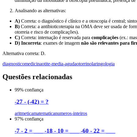
diminuição da mobilidade à otoscopia pneumática, presença de e
Analisando as alternativas:
A)
Correta: o diagnóstico é clínico e a otoscopia é central; sin
B)
Correta: a antibioticoterapia na OMA deve ser usada de forma
otorreia e risco de complicações).
C)
Correta: internação é reservada para
complicações
(ex.: mas
D)
Incorreta
: exames de imagem
não são relevantes para fir
Alternativa correta: D.
diagnostico
medicina
otite-media-aguda
otorrinolaringologia
Questões relacionadas
99
% confiança
-27 - (-42) = ?
aritmetica
matematica
numeros-inteiros
97
% confiança
-7 - 2 = ___ -18 - 10 = ___ -60 - 22 = ___