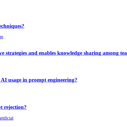
techniques?
em
tive strategies and enables knowledge sharing among t
l AI usage in prompt engineering?
t rejection?
rtificial