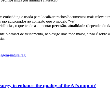
o prompt
antes (ou durante) a geração.
m embedding e usada para localizar trechos/documentos mais relevante
s são adicionados ao contexto que o modelo “vê”.
idências, o que tende a aumentar
precisão
,
atualidade
(dependendo da
te o dataset de treinamento, não exige uma rede maior, e não é sobre o
ta.
uagem-natural
rag
tegy to enhance the quality of the AI’s output?