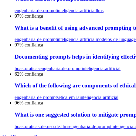
engenharia-de-prompt
inteligencia-artificial
llms
97
% confiança
What is a benefit of using advanced prompting 
engenharia-de-prompt
inteligencia-artificial
modelos-de-linguag
97
% confiança
Documenting prompts helps in identifying effec
boas-praticas
engenharia-de-prompt
inteligencia-artificial
62
% confiança
Which of the following are components of ethica
engenharia-de-prompts
etica-em-ia
inteligencia-artificial
96
% confiança
What is one suggested solution to mitigate promp
boas-praticas-de-uso-de-llms
engenharia-de-prompt
inteligencia-a