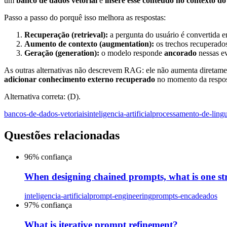
um
banco de dados vetorial
e
insere esse conteúdo no contexto d
Passo a passo do porquê isso melhora as respostas:
Recuperação (retrieval):
a pergunta do usuário é convertida e
Aumento de contexto (augmentation):
os trechos recuperado
Geração (generation):
o modelo responde
ancorado
nessas ev
As outras alternativas não descrevem RAG: ele não aumenta diretamen
adicionar conhecimento externo recuperado
no momento da respos
Alternativa correta: (D).
bancos-de-dados-vetoriais
inteligencia-artificial
processamento-de-ling
Questões relacionadas
96
% confiança
When designing chained prompts, what is one stra
inteligencia-artificial
prompt-engineering
prompts-encadeados
97
% confiança
What is iterative prompt refinement?