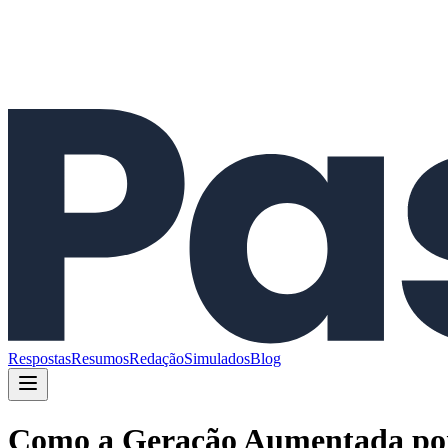
Respostas
Resumos
Redação
Simulados
Blog
Como a Geração Aumentada por 