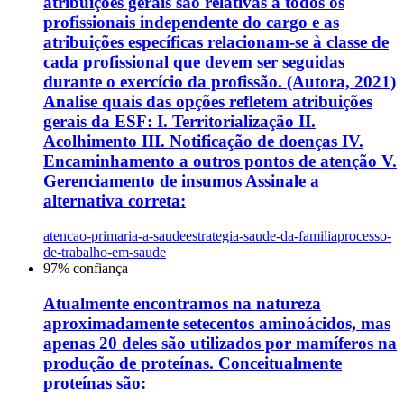
atribuições gerais são relativas a todos os
profissionais independente do cargo e as
atribuições específicas relacionam-se à classe de
cada profissional que devem ser seguidas
durante o exercício da profissão. (Autora, 2021)
Analise quais das opções refletem atribuições
gerais da ESF: I. Territorialização II.
Acolhimento III. Notificação de doenças IV.
Encaminhamento a outros pontos de atenção V.
Gerenciamento de insumos Assinale a
alternativa correta:
atencao-primaria-a-saude
estrategia-saude-da-familia
processo-
de-trabalho-em-saude
97
% confiança
Atualmente encontramos na natureza
aproximadamente setecentos aminoácidos, mas
apenas 20 deles são utilizados por mamíferos na
produção de proteínas. Conceitualmente
proteínas são: