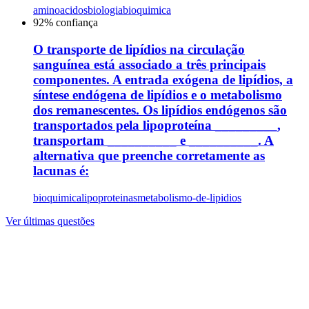
aminoacidos
biologia
bioquimica
92
% confiança
O transporte de lipídios na circulação
sanguínea está associado a três principais
componentes. A entrada exógena de lipídios, a
síntese endógena de lipídios e o metabolismo
dos remanescentes. Os lipídios endógenos são
transportados pela lipoproteína _________,
transportam __________ e __________. A
alternativa que preenche corretamente as
lacunas é:
bioquimica
lipoproteinas
metabolismo-de-lipidios
Ver últimas questões