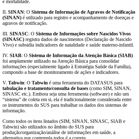
e mortalidade.
II.
SINAN
: O
Sistema de Informação de Agravos de Notificação
(SINAN)
é utilizado para registro e acompanhamento de doenças e
agravos de notificação.
III.
SINASC
: O
Sistema de Informações sobre Nascidos Vivos
(SINASC)
registra dados de nascimentos (Declaração de Nascido
Vivo) e subsidia indicadores de natalidade e saúde materno-infantil.
IV.
SIAB
: O
Sistema de Informação da Atenção Básica (SIAB)
foi amplamente utilizado na Atenção Básica para consolidar
informações (especialmente ligado à Estratégia Saúde da Família),
compondo a base de monitoramento de ações e indicadores.
V.
Tabwin
: O
Tabwin
é uma ferramenta do DATASUS para
tabulação e tratamento/consulta de bases
(como SIM, SINAN,
SINASC etc.). Embora seja uma ferramenta (software) e não um
“sistema” de coleta em si, ela é tradicionalmente considerada entre
os instrumentos do SUS para trabalhar os dados dos sistemas de
informação.
Como todos os itens listados (SIM, SINAN, SINASC, SIAB e
Tabwin) são utilizados no âmbito do SUS para
produção/organização/análise de informações em saúde, a
alternativa que contempla todos é a correta.