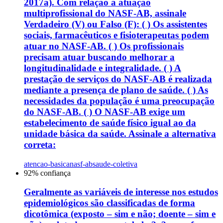
2017a). Com relação a atuação
multiprofissional do NASF-AB, assinale
Verdadeiro (V) ou Falso (F): ( ) Os assistentes
sociais, farmacêuticos e fisioterapeutas podem
atuar no NASF-AB. ( ) Os profissionais
precisam atuar buscando melhorar a
longitudinalidade e integralidade. ( ) A
prestação de serviços do NASF-AB é realizada
mediante a presença de plano de saúde. ( ) As
necessidades da população é uma preocupação
do NASF-AB. ( ) O NASF-AB exige um
estabelecimento de saúde físico igual ao da
unidade básica da saúde. Assinale a alternativa
correta:
atencao-basica
nasf-ab
saude-coletiva
92
% confiança
Geralmente as variáveis de interesse nos estudos
epidemiológicos são classificadas de forma
dicotômica (exposto – sim e não; doente – sim e