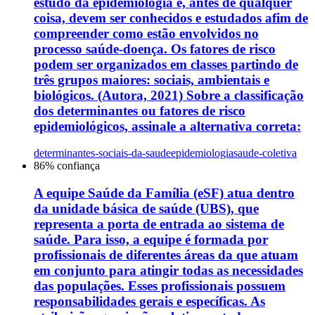
estudo da epidemiologia e, antes de qualquer
coisa, devem ser conhecidos e estudados afim de
compreender como estão envolvidos no
processo saúde-doença. Os fatores de risco
podem ser organizados em classes partindo de
três grupos maiores: sociais, ambientais e
biológicos. (Autora, 2021) Sobre a classificação
dos determinantes ou fatores de risco
epidemiológicos, assinale a alternativa correta:
determinantes-sociais-da-saude
epidemiologia
saude-coletiva
86
% confiança
A equipe Saúde da Família (eSF) atua dentro
da unidade básica de saúde (UBS), que
representa a porta de entrada ao sistema de
saúde. Para isso, a equipe é formada por
profissionais de diferentes áreas da que atuam
em conjunto para atingir todas as necessidades
das populações. Esses profissionais possuem
responsabilidades gerais e específicas. As