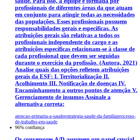
saúde. Para isso, a equipe é formada por
profissionais de diferentes áreas da que atuam
em conjunto para atingir todas as necessidades
das populações. Esses profissionais possuem
responsabilidades gerais e específicas. As
atribuições gerais são relativas a todos os
profissionais independente do cargo e as
atribuições específicas relacionam-se à classe de
cada profissional que devem ser seguidas
durante o exercício da profissão. (Autora, 2021)
Analise quais das opções refletem atribuições
gerais da ESF: I. Territorialização II.
Acolhimento III. Notificação de doenças IV.
Encaminhamento a outros pontos de atenção V.
Gerenciamento de insumos Assinale a
alternativa correta:
atencao-primaria-a-saude
estrategia-saude-da-familia
processo-
de-trabalho-em-saude
96
% confiança
Os conversores A/D assumem um papel crucial