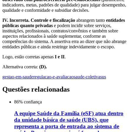
indicadores, metas, padrões de qualidade) para julgar desempenho,
qualidade e conformidade e subsidiar decisões.
IV. Incorreta.
Controle e fiscalização
abrangem tanto
entidades
públicas quanto privadas
e podem incidir sobre serviços,
instituições, profissionais, contratos/convênios e também sobre
aspectos relacionados à saúde suplementar, conforme as
competências do sistema. A assertiva erra ao dizer que não abrange
entidades públicas e ainda restringe indevidamente o escopo.
Logo, estão corretas apenas
I e II
.
Alternativa correta:
(D).
gestao-em-saude
regulacao-e-avaliacao
saude-coletiva
sus
Questões relacionadas
86
% confiança
A equipe Saúde da Família (eSF) atua dentro
da unidade básica de saúde (UBS), que
representa a porta de entrada ao sistema de