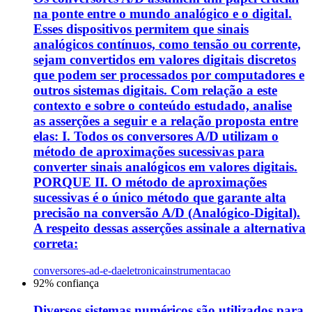
na ponte entre o mundo analógico e o digital.
Esses dispositivos permitem que sinais
analógicos contínuos, como tensão ou corrente,
sejam convertidos em valores digitais discretos
que podem ser processados por computadores e
outros sistemas digitais. Com relação a este
contexto e sobre o conteúdo estudado, analise
as asserções a seguir e a relação proposta entre
elas: I. Todos os conversores A/D utilizam o
método de aproximações sucessivas para
converter sinais analógicos em valores digitais.
PORQUE II. O método de aproximações
sucessivas é o único método que garante alta
precisão na conversão A/D (Analógico-Digital).
A respeito dessas asserções assinale a alternativa
correta:
conversores-ad-e-da
eletronica
instrumentacao
92
% confiança
Diversos sistemas numéricos são utilizados para