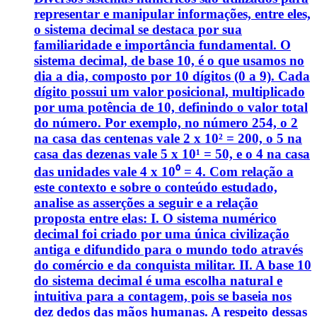
representar e manipular informações, entre eles,
o sistema decimal se destaca por sua
familiaridade e importância fundamental. O
sistema decimal, de base 10, é o que usamos no
dia a dia, composto por 10 dígitos (0 a 9). Cada
dígito possui um valor posicional, multiplicado
por uma potência de 10, definindo o valor total
do número. Por exemplo, no número 254, o 2
na casa das centenas vale 2 x 10² = 200, o 5 na
casa das dezenas vale 5 x 10¹ = 50, e o 4 na casa
das unidades vale 4 x 10⁰ = 4. Com relação a
este contexto e sobre o conteúdo estudado,
analise as asserções a seguir e a relação
proposta entre elas: I. O sistema numérico
decimal foi criado por uma única civilização
antiga e difundido para o mundo todo através
do comércio e da conquista militar. II. A base 10
do sistema decimal é uma escolha natural e
intuitiva para a contagem, pois se baseia nos
dez dedos das mãos humanas. A respeito dessas