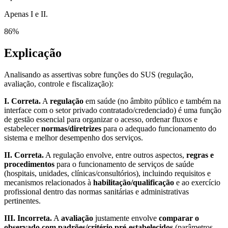
Apenas I e II.
86
%
Explicação
Analisando as assertivas sobre funções do SUS (regulação,
avaliação, controle e fiscalização):
I. Correta.
A
regulação
em saúde (no âmbito público e também na
interface com o setor privado contratado/credenciado) é uma função
de gestão essencial para organizar o acesso, ordenar fluxos e
estabelecer
normas/diretrizes
para o adequado funcionamento do
sistema e melhor desempenho dos serviços.
II. Correta.
A regulação envolve, entre outros aspectos,
regras e
procedimentos
para o funcionamento de serviços de saúde
(hospitais, unidades, clínicas/consultórios), incluindo requisitos e
mecanismos relacionados à
habilitação/qualificação
e ao exercício
profissional dentro das normas sanitárias e administrativas
pertinentes.
III. Incorreta.
A
avaliação
justamente envolve
comparar o
observado com padrões/critério pré-estabelecidos
(parâmetros,