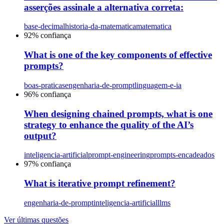
asserções assinale a alternativa correta:
base-decimal
historia-da-matematica
matematica
92
% confiança
What is one of the key components of effective
prompts?
boas-praticas
engenharia-de-prompt
linguagem-e-ia
96
% confiança
When designing chained prompts, what is one
strategy to enhance the quality of the AI’s
output?
inteligencia-artificial
prompt-engineering
prompts-encadeados
97
% confiança
What is iterative prompt refinement?
engenharia-de-prompt
inteligencia-artificial
llms
Ver últimas questões